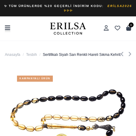
✨ TÜM ÜRÜNLERDE %20 GEÇERLI İNDIRIM KODU:
ERILSA2026
✨✨✨
0
Anasayfa
/
Tesbih
/
Sertifikalı Siyah Sarı Renkli Hareli Sıkma Kehribar Tesbi
KAMPANYALI ÜRÜN