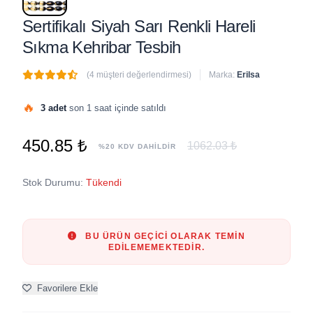
Sertifikalı Siyah Sarı Renkli Hareli
Sıkma Kehribar Tesbih
(4 müşteri değerlendirmesi)
Marka:
Erilsa
🔥
3 adet
son 1 saat içinde satıldı
450.85 ₺
1062.03 ₺
%20 KDV DAHİLDİR
Stok Durumu:
Tükendi
BU ÜRÜN GEÇICI OLARAK TEMIN
EDILEMEMEKTEDIR.
Favorilere Ekle