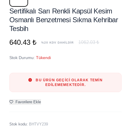
Sertifikalı Sarı Renkli Kapsül Kesim
Osmanlı Benzetmesi Sıkma Kehribar
Tesbih
640.43 ₺
1062.03 ₺
%20 KDV DAHİLDİR
Stok Durumu:
Tükendi
BU ÜRÜN GEÇICI OLARAK TEMIN
EDILEMEMEKTEDIR.
Favorilere Ekle
Stok kodu:
BHTVY239