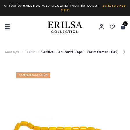
✨ TÜM ÜRÜNLERDE %20 GEÇERLI İNDIRIM KODU:
ERILSA2026
✨✨✨
0
Anasayfa
/
Tesbih
/
Sertifikalı Sarı Renkli Kapsül Kesim Osmanlı Benzetmes
KAMPANYALI ÜRÜN