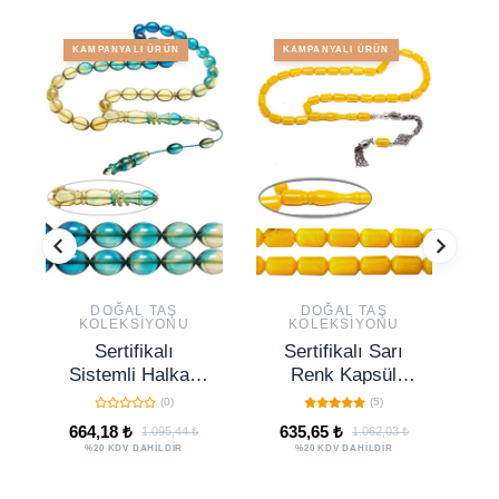
KAMPANYALI ÜRÜN
KAMPANYALI ÜRÜN
DOĞAL TAŞ
DOĞAL TAŞ
KOLEKSIYONU
KOLEKSIYONU
Sertifikalı
Sertifikalı Sarı
Sistemli Halkalı
Renk Kapsül
Mavi Şeffaf Renk
Kesim Sıkma
(0)
(5)
Geçişli Ateş
Kehribar Tesbih
664,18 ₺
635,65 ₺
6
1.095,44 ₺
1.062,03 ₺
Kehribar Tesbih
%20 KDV DAHİLDİR
%20 KDV DAHİLDİR