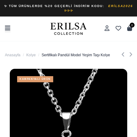
✨ TÜM ÜRÜNLERDE %20 GEÇERLI İNDIRIM KODU:
ERILSA2026
✨✨✨
0
Anasayfa
/
Kolye
/
Sertifikalı Pandül Model Yeşim Taşı Kolye
KAMPANYALI ÜRÜN