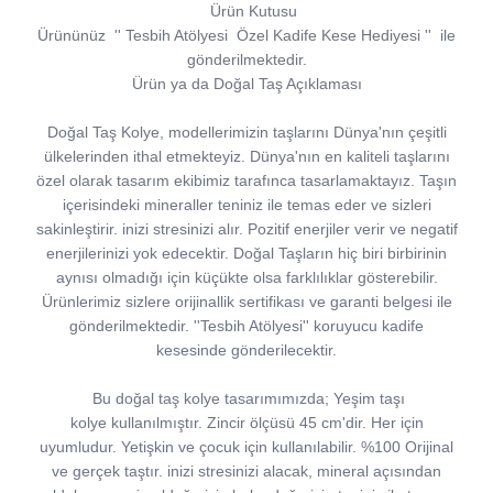
Ürün Kutusu
Ürününüz
''
Tesbih Atölyesi
Özel Kadife Kese Hediyesi
''
ile
gönderilmektedir.
Ürün ya da Doğal Taş Açıklaması
Doğal Taş Kolye, modellerimizin taşlarını Dünya'nın çeşitli
ülkelerinden ithal etmekteyiz. Dünya'nın en kaliteli taşlarını
özel olarak tasarım ekibimiz tarafınca tasarlamaktayız. Taşın
içerisindeki mineraller teniniz ile temas eder ve sizleri
sakinleştirir. inizi stresinizi alır. Pozitif enerjiler verir ve negatif
enerjilerinizi yok edecektir. Doğal Taşların hiç biri birbirinin
aynısı olmadığı için küçükte olsa farklılıklar gösterebilir.
Ürünlerimiz sizlere orijinallik sertifikası ve garanti belgesi ile
gönderilmektedir. ''Tesbih Atölyesi'' koruyucu kadife
kesesinde gönderilecektir.
Bu doğal taş kolye tasarımımızda; Yeşim taşı
kolye kullanılmıştır. Zincir ölçüsü 45 cm'dir. Her için
uyumludur. Yetişkin ve çocuk için kullanılabilir. %100 Orijinal
ve gerçek taştır. inizi stresinizi alacak, mineral açısından