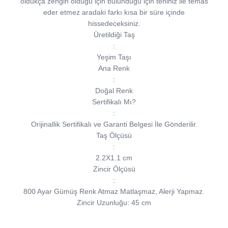
oldukça zengin olduğu için bulunduğu için teniniz ile temas
eder etmez aradaki farkı kısa bir süre içinde
hissedeceksiniz.
Üretildiği Taş
:
Yeşim Taşı
Ana Renk
:
Doğal Renk
Sertifikalı Mı?
:
Orijinallik Sertifikalı ve Garanti Belgesi İle Gönderilir.
Taş Ölçüsü
:
2.2X1.1 cm
Zincir Ölçüsü
:
800 Ayar Gümüş Renk Atmaz Matlaşmaz, Alerji Yapmaz.
Zincir Uzunluğu: 45 cm