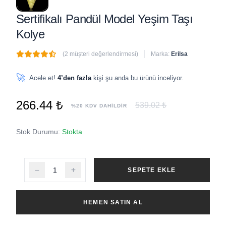
Sertifikalı Pandül Model Yeşim Taşı
Kolye
(2 müşteri değerlendirmesi)
Marka:
Erilsa
🔥
5 adet
son 1 saat içinde satıldı
🚀
Acele et!
4’den fazla
kişi şu anda bu ürünü inceliyor.
266.44 ₺
539.02 ₺
%20 KDV DAHİLDİR
Stok Durumu:
Stokta
SEPETE EKLE
HEMEN SATIN AL