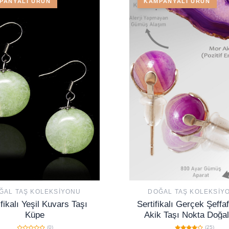
PANYALI ÜRÜN
KAMPANYALI ÜRÜN
ĞAL TAŞ KOLEKSIYONU
DOĞAL TAŞ KOLEKSIY
ifikalı Yeşil Kuvars Taşı
Sertifikalı Gerçek Şeffa
Küpe
Akik Taşı Nokta Doğal
Küpe
(0)
(25)