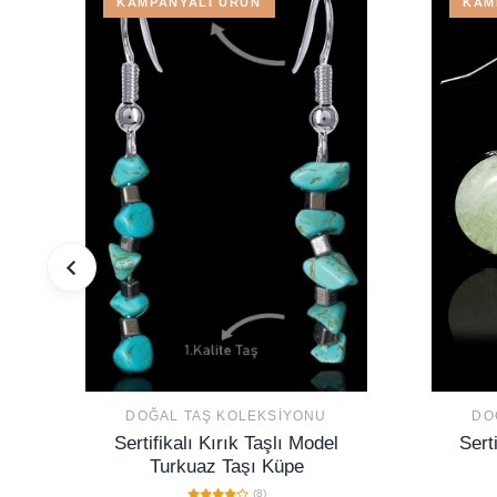
KAMPANYALI ÜRÜN
KAM
DOĞAL TAŞ KOLEKSIYONU
DO
Sertifikalı Kırık Taşlı Model
Sert
Turkuaz Taşı Küpe
(8)