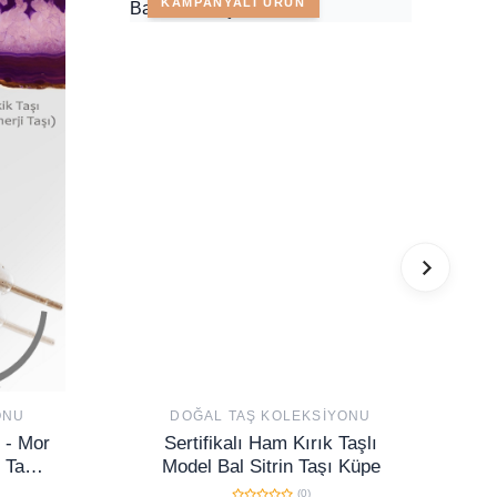
KAMPANYALI ÜRÜN
ONU
DOĞAL TAŞ KOLEKSIYONU
f - Mor
Sertifikalı Ham Kırık Taşlı
 Taş
Model Bal Sitrin Taşı Küpe
(0)