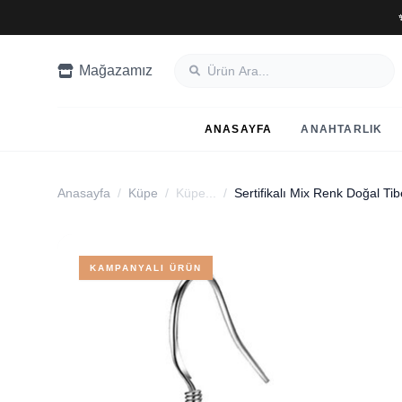
Mağazamız
ANASAYFA
ANAHTARLIK
Anasayfa
/
Küpe
/
Küpe...
/
KAMPANYALI ÜRÜN