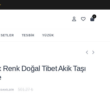
✨
0
SETLER
TESBIH
YÜZÜK
ix Renk Doğal Tibet Akik Taşı
e
501.27 ₺
 DAHİLDİR