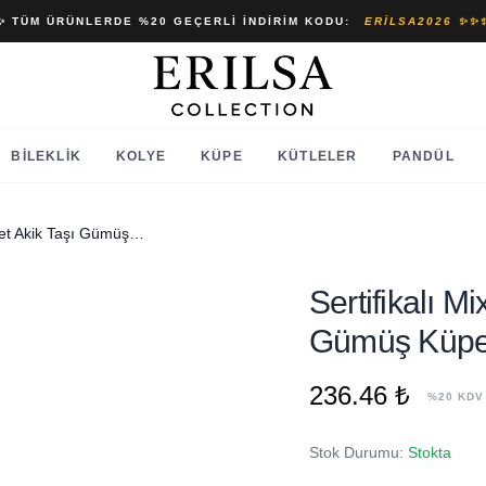
✨ TÜM ÜRÜNLERDE %20 GEÇERLI İNDIRIM KODU:
ERILSA2026 ✨✨
BILEKLIK
KOLYE
KÜPE
KÜTLELER
PANDÜL
Sertifikalı Mix Renk Doğal Tibet Akik Taşı Gümüş Küpe
Sertifikalı M
Gümüş Küp
236.46 ₺
%20 KDV
Stok Durumu:
Stokta