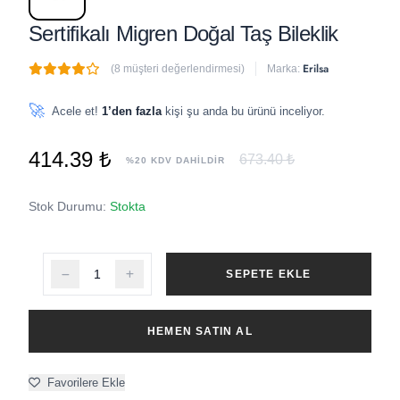
Sertifikalı Migren Doğal Taş Bileklik
Erilsa
(8 müşteri değerlendirmesi)
Marka:
🔥
4 adet
son 1 saat içinde satıldı
🚀
Acele et!
1’den fazla
kişi şu anda bu ürünü inceliyor.
414.39 ₺
673.40 ₺
%20 KDV DAHİLDİR
Stok Durumu:
Stokta
SEPETE EKLE
HEMEN SATIN AL
Favorilere Ekle