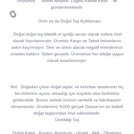
Ürününüz
''
Tesbih Atölyesi
Logolu Kadife Kese
''
ile
gönderilmektedir.
Ürün ya da Doğal Taş Açıklaması
Doğal doğal taş bileklik el işciliği sanatı olarak sizlere özel
olarak hazırlanmıştır. Ücretsiz Kargo ve Taksit İmkanlarını
sakın kaçırmayın. Sinir ve stresi alacak negatif enerjilerinizi
ortadan kaldırır. Sizleri gevşetir. Ürünümüz her bileğe uygun
olarak tasarlanmıştır.
Not:
Doğadan çıkan doğal taşlar, ve kehribar tanelerinin hiç
biri birbirinin aynısı olmadığı için küçükte olsa farklılıklar
gösterebilir. Bunun sebebi ürünün sentetik ve fabrikasyon
olmamasıdır. Ürünlerimiz %100 gerçek Dünya'nın en kaliteli
doğal taşlarından imal edilmektedir.
Üretildiği Taş
:
Doğal Kalsit - Kuvars- Aventurin - Unakit - Akik - Obsidyen