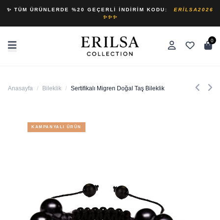
✨ TÜM ÜRÜNLERDE %20 GEÇERLI İNDIRIM KODU:
ERILSA2026
✨✨✨
0
Anasayfa
/
Bileklik
/
Sertifikalı Migren Doğal Taş Bileklik
KAMPANYALI ÜRÜN