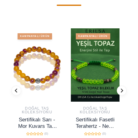
KAMPANYALI ÜRÜN
KAMPANYALI ÜRÜN
DOĞAL TAŞ
DOĞAL TAŞ
KOLEKSIYONU
KOLEKSIYONU
Sertifikalı Sarı -
Sertifikalı Fasetli
AS
Mor Kuvars Taşı
Terahertz - Neon
Bileklik - Gümüş
Yeşil Kuvars
K
(0)
(0)