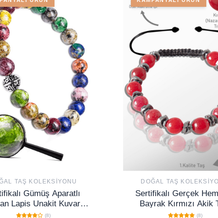
ĞAL TAŞ KOLEKSIYONU
DOĞAL TAŞ KOLEKSIY
tifikalı Gümüş Aparatlı
Sertifikalı Gerçek Hema
an Lapis Unakit Kuvars
Bayrak Kırmızı Akik 
Azurit Taşı Bileklik
Bileklik - Ayarlamal
(8)
(8)