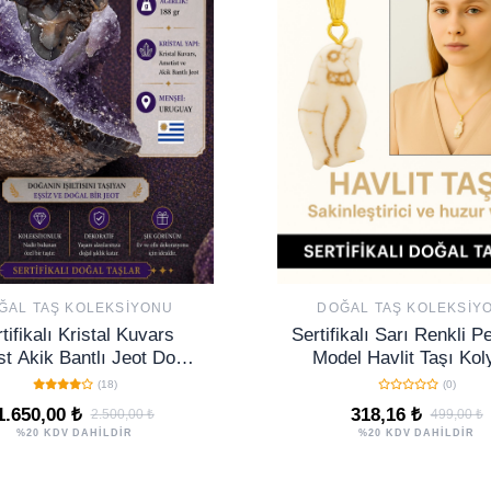
ĞAL TAŞ KOLEKSIYONU
DOĞAL TAŞ KOLEKSIY
tifikalı Kristal Kuvars
Sertifikalı Sarı Renkli 
t Akik Bantlı Jeot Doğal
Model Havlit Taşı Kol
Koleksiyonluk Dekoratif
Huzur, Sadakat ve Ru
(18)
(0)
7.8x6.5 NO100
Denge
1.650,00 ₺
318,16 ₺
2.500,00 ₺
499,00 ₺
%20 KDV DAHİLDİR
%20 KDV DAHİLDİR