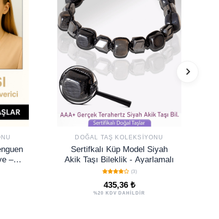
ONU
DOĞAL TAŞ KOLEKSIYONU
Penguen
Sertifkalı Küp Model Siyah
ye –
Akik Taşı Bileklik - Ayarlamalı
hsal
(3)
435,36 ₺
%20 KDV DAHİLDİR