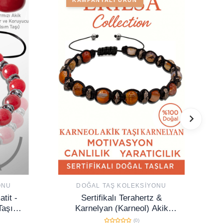
ONU
DOĞAL TAŞ KOLEKSIYONU
tit -
Sertifikalı Terahertz &
Taşı
Karnelyan (Karneol) Akik
ı
Bileklik – Cesaret ve Yaşam
(0)