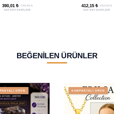
390,01 ₺
412,15 ₺
736,46 ₺
582,84 ₺
%20 KDV DAHİLDİR
%20 KDV DAHİLDİR
BEĞENILEN ÜRÜNLER
PANYALI ÜRÜN
KAMPANYALI ÜRÜN