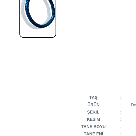
TAŞ
:
ÜRÜN
:
Doğ
ŞEKİL
:
KESİM
:
TANE BOYU
:
TANE ENİ
: