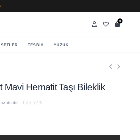
✨
0
SETLER
TESBIH
YÜZÜK
at Mavi Hematit Taşı Bileklik
626.52 ₺
 DAHİLDİR