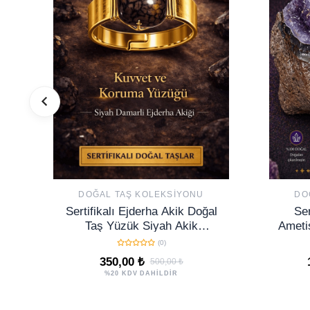
DOĞAL TAŞ KOLEKSIYONU
DO
Sertifikalı Ejderha Akik Doğal
Ser
Taş Yüzük Siyah Akik
Ametis
Ayarlanabilir El Yapımı
Taş 
(0)
350,00 ₺
500,00 ₺
%20 KDV DAHİLDİR