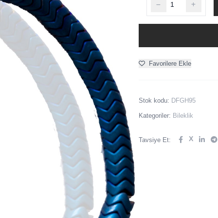
Favorilere Ekle
Stok kodu:
DFGH95
Kategoriler:
Bileklik
X
Tavsiye Et: