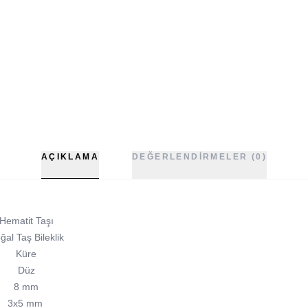
AÇIKLAMA
DEĞERLENDIRMELER (0)
Hematit Taşı
al Taş Bileklik
Küre
Düz
8 mm
3x5 mm