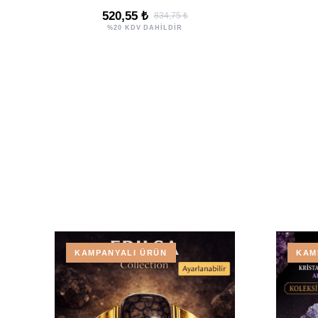
520,55 ₺
834,75 ₺
%20 KDV DAHİLDİR
KAMPANYALI ÜRÜN
KAM