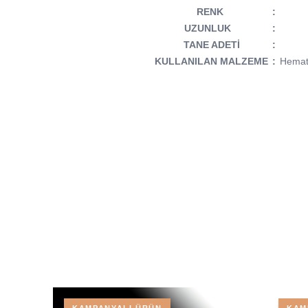
RENK
:
UZUNLUK
:
TANE ADETİ
:
KULLANILAN MALZEME
:
Hemati
KAMPANYALI ÜRÜN
KAM