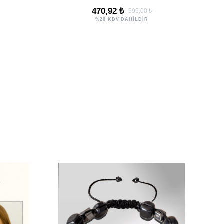
Enerjisi
470,92 ₺
599,00 ₺
%20 KDV DAHİLDİR