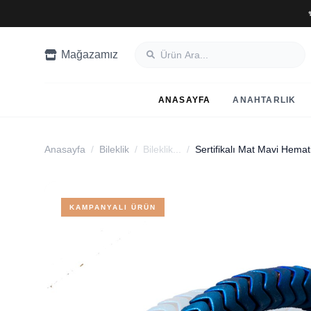
Mağazamız
ANASAYFA
ANAHTARLIK
Anasayfa
/
Bileklik
/
Bileklik...
/
Sertifikalı Mat Mavi Hematit
KAMPANYALI ÜRÜN