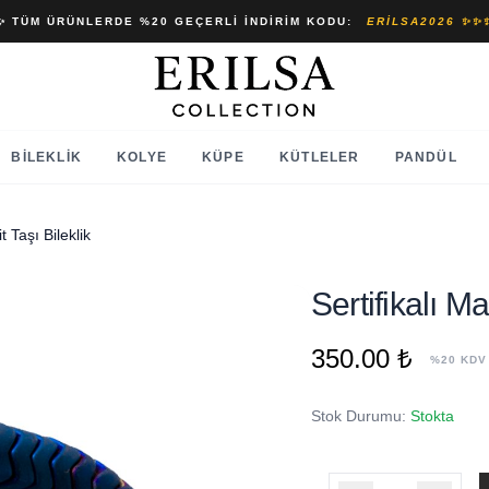
✨ TÜM ÜRÜNLERDE %20 GEÇERLI İNDIRIM KODU:
ERILSA2026 ✨✨
BILEKLIK
KOLYE
KÜPE
KÜTLELER
PANDÜL
 Taşı Bileklik
Sertifikalı M
350.00 ₺
%20 KDV
Stok Durumu:
Stokta