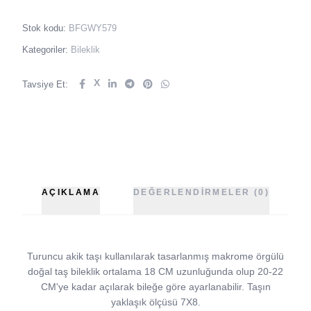
Stok kodu:
BFGWY579
Kategoriler:
Bileklik
X
Tavsiye Et:
AÇIKLAMA
DEĞERLENDIRMELER (0)
Turuncu akik taşı kullanılarak tasarlanmış makrome örgülü
doğal taş bileklik ortalama 18 CM uzunluğunda olup 20-22
CM'ye kadar açılarak bileğe göre ayarlanabilir. Taşın
yaklaşık ölçüsü 7X8.