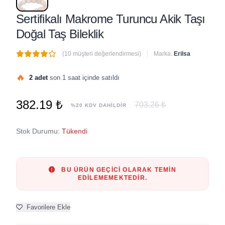
Sertifikalı Makrome Turuncu Akik Taşı
Doğal Taş Bileklik
(10 müşteri değerlendirmesi)
Marka:
Erilsa
🔥
2 adet
son 1 saat içinde satıldı
382.19 ₺
703.26 ₺
%20 KDV DAHİLDİR
Stok Durumu:
Tükendi
BU ÜRÜN GEÇICI OLARAK TEMIN
EDILEMEMEKTEDIR.
Favorilere Ekle