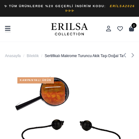
✨ TÜM ÜRÜNLERDE %20 GEÇERLI İNDIRIM KODU:
ERILSA2026
✨✨✨
0
Anasayfa
/
Bileklik
/
Sertifikalı Makrome Turuncu Akik Taşı Doğal Taş Bileklik
KAMPANYALI ÜRÜN