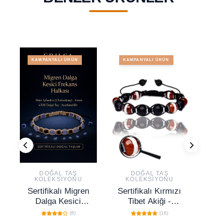
KAMPANYALI ÜRÜN
KAMPANYALI ÜRÜN
DOĞAL TAŞ
DOĞAL TAŞ
KOLEKSIYONU
KOLEKSIYONU
Sertifikalı Migren
Sertifikalı Kırmızı
Dalga Kesici
Tibet Akiği -
Mo
Frekans Halkası
Oniks Taşı
(6)
(16)