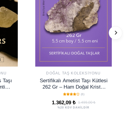
ONU
DOĞAL TAŞ KOLEKSIYONU
s Taşı
Sertifikalı Ametist Taşı Kütlesi
nti
262 Gr – Ham Doğal Kristal
nerji
Dekoratif Taş Parçası
(6)
1.362,09 ₺
1.499,00 ₺
%20 KDV DAHİLDİR