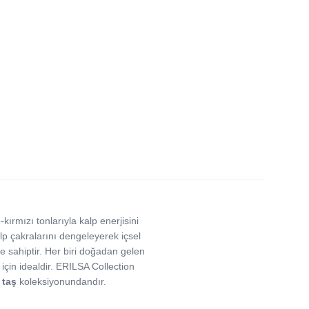
-kırmızı tonlarıyla kalp enerjisini
lp çakralarını dengeleyerek içsel
ye sahiptir. Her biri doğadan gelen
çin idealdir. ERILSA Collection
 taş
koleksiyonundandır.