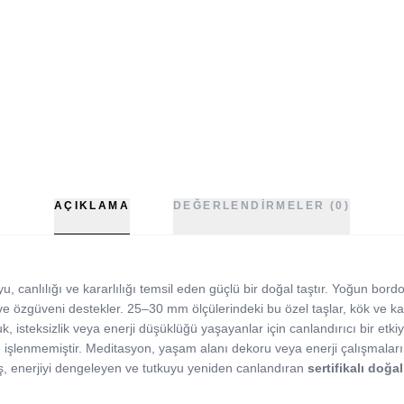
AÇIKLAMA
DEĞERLENDIRMELER (0)
yu, canlılığı ve kararlılığı temsil eden güçlü bir doğal taştır. Yoğun bordo
 ve özgüveni destekler. 25–30 mm ölçülerindeki bu özel taşlar, kök ve ka
, isteksizlik veya enerji düşüklüğü yaşayanlar için canlandırıcı bir etki
şlenmemiştir. Meditasyon, yaşam alanı dekoru veya enerji çalışmaları i
aş, enerjiyi dengeleyen ve tutkuyu yeniden canlandıran
sertifikalı doğal