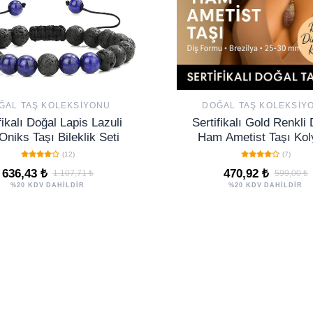
ĞAL TAŞ KOLEKSIYONU
DOĞAL TAŞ KOLEKSIY
fikalı Doğal Lapis Lazuli
Sertifikalı Gold Renkli
Oniks Taşı Bileklik Seti
Ham Ametist Taşı Kol
Ruhsal Dinginlik ve K
(12)
(7)
Taşı
636,43 ₺
470,92 ₺
1.107,71 ₺
599,00 ₺
%20 KDV DAHİLDİR
%20 KDV DAHİLDİR