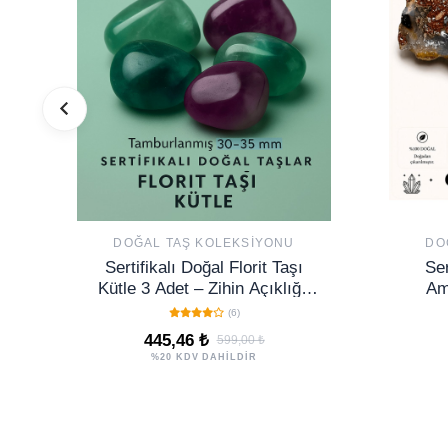
DOĞAL TAŞ KOLEKSIYONU
DO
Sertifikalı Doğal Florit Taşı
Ser
Kütle 3 Adet – Zihin Açıklığı,
Am
Odak ve Enerji Dengeleyici
Ko
(6)
De
445,46 ₺
599,00 ₺
%20 KDV DAHİLDİR