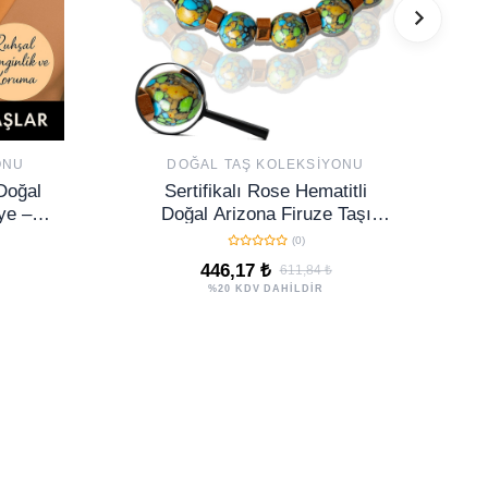
ONU
DOĞAL TAŞ KOLEKSIYONU
 Doğal
Sertifikalı Rose Hematitli
ye –
Doğal Arizona Firuze Taşı
oruma
Bileklik - Ayarlamalı
(0)
446,17 ₺
611,84 ₺
%20 KDV DAHİLDİR