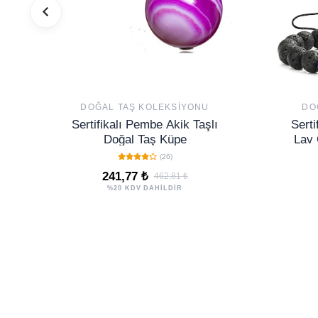
DOĞAL TAŞ KOLEKSIYONU
DO
Sertifikalı Pembe Akik Taşlı
Serti
Doğal Taş Küpe
Lav 
(26)
241,77 ₺
462,81 ₺
%20 KDV DAHİLDİR