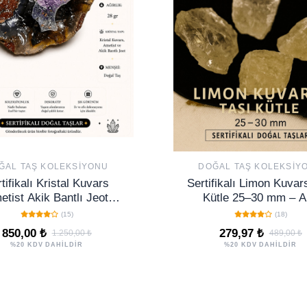
ĞAL TAŞ KOLEKSIYONU
DOĞAL TAŞ KOLEKSIY
tifikalı Kristal Kuvars
Sertifikalı Limon Kuvar
etist Akik Bantlı Jeot
Kütle 25–30 mm – A
leksiyonluk Doğal Taş
Depresyon ve Pozitif E
(15)
(18)
koratif Obje NO 226
Taşı
850,00 ₺
279,97 ₺
1.250,00 ₺
489,00 ₺
%20 KDV DAHİLDİR
%20 KDV DAHİLDİR