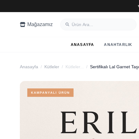
Mağazamız
ANASAYFA
ANAHTARLIK
Anasayfa
/
Kütleler
/
Kütleler...
/
KAMPANYALI ÜRÜN