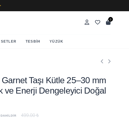
✨
0
SETLER
TESBIH
YÜZÜK
Lal Garnet Taşı Kütle 25–30 mm
ık ve Enerji Dengeleyici Doğal
499.00 ₺
 DAHİLDİR