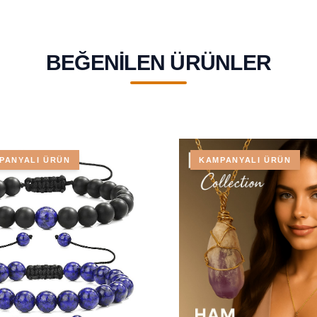
BEĞENILEN ÜRÜNLER
PANYALI ÜRÜN
KAMPANYALI ÜRÜN