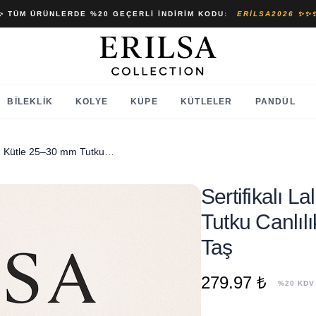
✨ TÜM ÜRÜNLERDE %20 GEÇERLI İNDIRIM KODU:
ERILSA2026 ✨✨
BILEKLIK
KOLYE
KÜPE
KÜTLELER
PANDÜL
Sertifikalı Lal Garnet Taşı Kütle 25–30 mm Tutku Canlılık ve Enerji Dengeleyici Doğal Taş
Sertifikalı 
Tutku Canlıl
Taş
279.97 ₺
%20 KDV