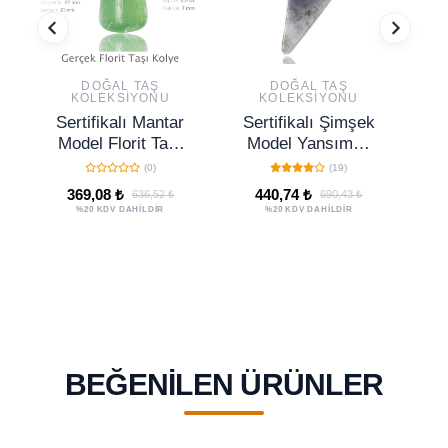
DOĞAL TAŞ
DOĞAL TAŞ
KOLEKSIYONU
KOLEKSIYONU
Sertifikalı Mantar
Sertifikalı Şimşek
Se
Model Florit Taşı
Model Yansımalı
M
Kolye - Gümüş
Labradorit Taşı
(0)
(19)
Aparatlı
Kolye - Aaa+
G
369,08 ₺
440,74 ₺
636,52 ₺
690,43 ₺
Kalite
%20 KDV DAHİLDİR
%20 KDV DAHİLDİR
BEĞENILEN ÜRÜNLER