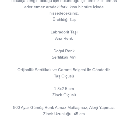
oldukça zengin olduğu için bulunduğu için teniniz ile temas
eder etmez aradaki farkı kısa bir süre içinde
hissedeceksiniz.
Üretildiği Taş
:
Labradorit Taşı
Ana Renk
:
Doğal Renk
Sertifikalı Mı?
:
Orijinallik Sertifikalı ve Garanti Belgesi İle Gönderilir.
Taş Ölçüsü
:
1.8x2.5 cm
Zincir Ölçüsü
:
800 Ayar Gümüş Renk Atmaz Matlaşmaz, Alerji Yapmaz.
Zincir Uzunluğu: 45 cm