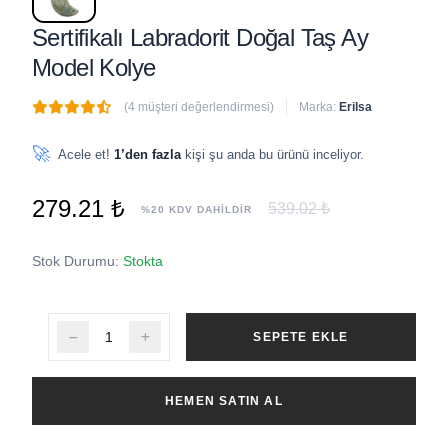
Sertifikalı Labradorit Doğal Taş Ay
Model Kolye
(4 müşteri değerlendirmesi)
Marka:
Erilsa
🔥
3 adet
son 1 saat içinde satıldı
🚀
Acele et!
1’den fazla
kişi şu anda bu ürünü inceliyor.
279.21 ₺
539.02 ₺
%20 KDV DAHİLDİR
Stok Durumu:
Stokta
SEPETE EKLE
HEMEN SATIN AL