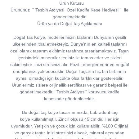
Ürün Kutusu
Ürününüz
''
Tesbih Atölyesi
Özel Kadife Kese Hediyesi
''
ile
gönderilmektedir.
Ürün ya da Doğal Taş Açıklaması
Doğal Taş Kolye, modellerimizin taşlarını Dünya'nın çeşitli
ülkelerinden ithal etmekteyiz. Dünya'nın en kaliteli taşlarını
özel olarak tasarım ekibimiz tarafınca tasarlamaktayız. Taşın
içerisindeki mineraller teniniz ile temas eder ve sizleri
sakinleştirir. inizi stresinizi alır. Pozitif enerjiler verir ve negatif
enerjilerinizi yok edecektir. Doğal Taşların hiç biri birbirinin
aynısı olmadığı için küçükte olsa farklılıklar gösterebilir.
Ürünlerimiz sizlere orijinallik sertifikası ve garanti belgesi ile
gönderilmektedir. ''Tesbih Atölyesi'' koruyucu kadife
kesesinde gönderilecektir.
Bu doğal taş kolye tasarımımızda; Labradorit taşı
kolye kullanılmıştır. Zincir ölçüsü 45 cm'dir. Her için
uyumludur. Yetişkin ve çocuk için kullanılabilir. %100 Orijinal
ve gerçek taştır. inizi stresinizi alacak, mineral açısından