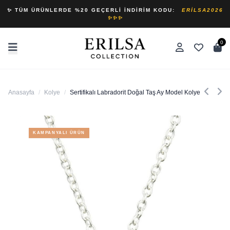
✨ TÜM ÜRÜNLERDE %20 GEÇERLI İNDIRIM KODU:
ERILSA2026
✨✨✨
0
Anasayfa
/
Kolye
/
Sertifikalı Labradorit Doğal Taş Ay Model Kolye
KAMPANYALI ÜRÜN