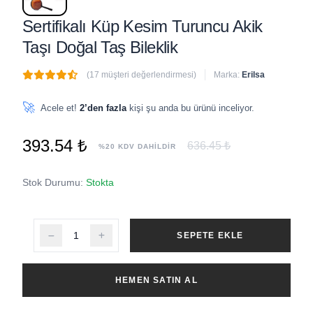
Sertifikalı Küp Kesim Turuncu Akik
Taşı Doğal Taş Bileklik
(17 müşteri değerlendirmesi)
Marka:
Erilsa
🔥
4 adet
son 1 saat içinde satıldı
🚀
Acele et!
2’den fazla
kişi şu anda bu ürünü inceliyor.
393.54 ₺
636.45 ₺
%20 KDV DAHİLDİR
Stok Durumu:
Stokta
SEPETE EKLE
HEMEN SATIN AL