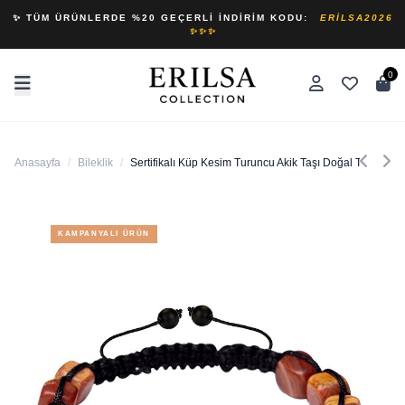
✨ TÜM ÜRÜNLERDE %20 GEÇERLI İNDIRIM KODU:
ERILSA2026
✨✨✨
0
Anasayfa
/
Bileklik
/
Sertifikalı Küp Kesim Turuncu Akik Taşı Doğal Taş Bilekl
KAMPANYALI ÜRÜN