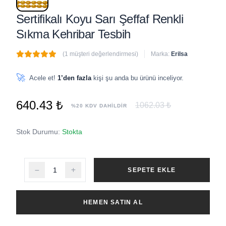
Sertifikalı Koyu Sarı Şeffaf Renkli
Sıkma Kehribar Tesbih
(1 müşteri değerlendirmesi)
Marka:
Erilsa
🔥
7 adet
son 1 saat içinde satıldı
🚀
Acele et!
1’den fazla
kişi şu anda bu ürünü inceliyor.
640.43 ₺
1062.03 ₺
%20 KDV DAHİLDİR
Stok Durumu:
Stokta
SEPETE EKLE
HEMEN SATIN AL