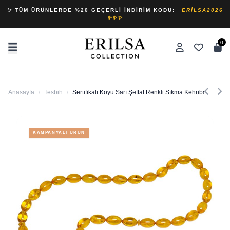
✨ TÜM ÜRÜNLERDE %20 GEÇERLI İNDIRIM KODU:
ERILSA2026
✨✨✨
0
Anasayfa
/
Tesbih
/
Sertifikalı Koyu Sarı Şeffaf Renkli Sıkma Kehribar Tesbih
KAMPANYALI ÜRÜN