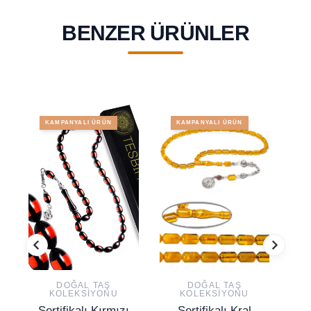
BENZER ÜRÜNLER
KAMPANYALI ÜRÜN
KAMPANYALI ÜRÜN
DOĞAL TAŞ
DOĞAL TAŞ
KOLEKSIYONU
KOLEKSIYONU
Sertifikalı Kırmızı
Sertifikalı Kral