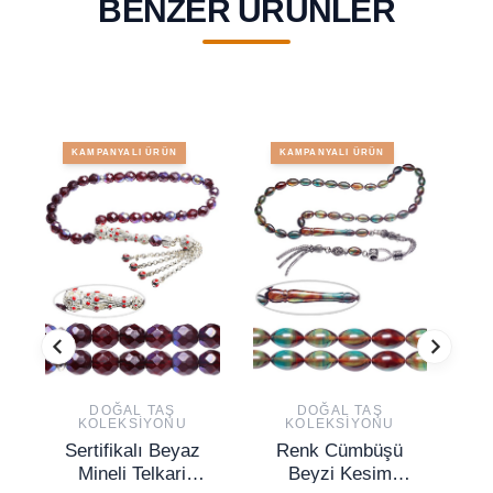
BENZER ÜRÜNLER
KAMPANYALI ÜRÜN
KAMPANYALI ÜRÜN
DOĞAL TAŞ
DOĞAL TAŞ
KOLEKSIYONU
KOLEKSIYONU
Sertifikalı Beyaz
Renk Cümbüşü
S
Mineli Telkari
Beyzi Kesim
D