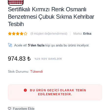
Sertifikalı Kırmızı Renk Osmanlı
Benzetmesi Çubuk Sıkma Kehribar
Tesbih
(9 müşteri değerlendirmesi)
Marka:
Erilsa
🔥
7 adet
son 1 saat içinde satıldı
🚀
Acele et!
5’den fazla
kişi şu anda bu ürünü inceliyor.
974.83 ₺
%20 KDV DAHİLDİR
Stok Durumu:
Tükendi
BU ÜRÜN GEÇICI OLARAK TEMIN
EDILEMEMEKTEDIR.
Favorilere Ekle