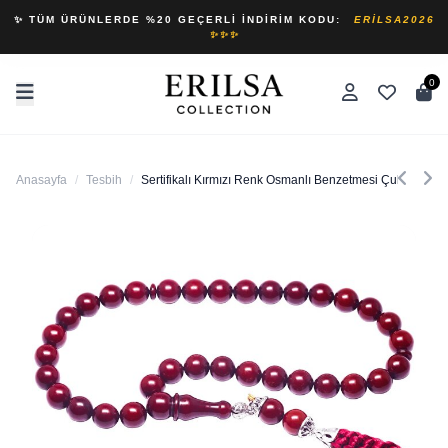
✨ TÜM ÜRÜNLERDE %20 GEÇERLI İNDIRIM KODU:
ERILSA2026
✨✨✨
0
Anasayfa
/
Tesbih
/
Sertifikalı Kırmızı Renk Osmanlı Benzetmesi Çubuk Sıkm