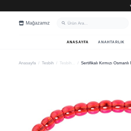
Mağazamız
ANASAYFA
ANAHTARLIK
Anasayfa
/
Tesbih
/
Tesbih...
/