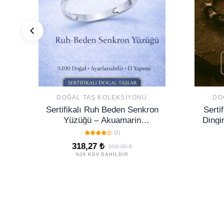
DOĞAL TAŞ KOLEKSIYONU
DO
Sertifikalı Ruh Beden Senkron
Sertif
Yüzüğü – Akuamarin
Dingin
Ayarlanabilir İnce Kasa Balık
Ruh
(2)
Kova Terazi Burcu
318,27 ₺
550,00 ₺
%20 KDV DAHİLDİR