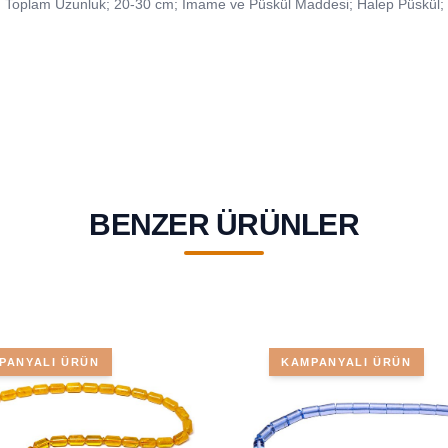
Toplam Uzunluk; 20-30 cm; İmame ve Püskül Maddesi; Halep Püskül;
BENZER ÜRÜNLER
PANYALI ÜRÜN
KAMPANYALI ÜRÜN