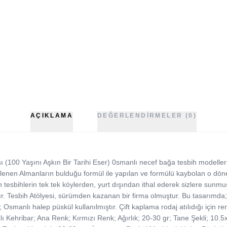
AÇIKLAMA
DEĞERLENDIRMELER (0)
 (100 Yaşını Aşkın Bir Tarihi Eser) 0smanlı necef bağa tesbih modelleri
işlenen Almanların bulduğu formül ile yapılan ve formülü kaybolan o dö
 tesbihlerin tek tek köylerden, yurt dışından ithal ederek sizlere sunm
r. Tesbih Atölyesi, sürümden kazanan bir firma olmuştur. Bu tasarımda;
; Osmanlı halep püskül kullanılmıştır. Çift kaplama rodaj atılıdığı için 
lı Kehribar; Ana Renk; Kırmızı Renk; Ağırlık; 20-30 gr; Tane Şekli; 10