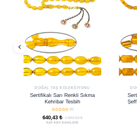
DOĞAL TAŞ KOLEKSIYONU
DO
Sertifikalı Sarı Renkli Sıkma
Sert
Kehribar Tesbih
Şeff
(0)
640,43 ₺
1.062,03 ₺
%20 KDV DAHİLDİR