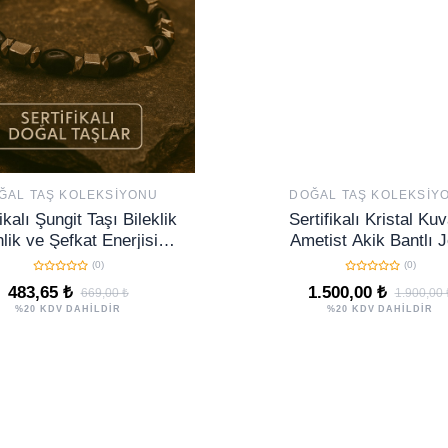
ĞAL TAŞ KOLEKSIYONU
DOĞAL TAŞ KOLEKSIY
ikalı Şungit Taşı Bileklik
Sertifikalı Kristal Ku
lik ve Şefkat Enerjisiyle
Ametist Akik Bantlı J
sal Dengeyi Destekler
Koleksiyonluk Doğal 
(0)
(0)
Dekoratif Obje NO 
483,65 ₺
1.500,00 ₺
669,00 ₺
1.900,00 
%20 KDV DAHİLDİR
%20 KDV DAHİLDİR