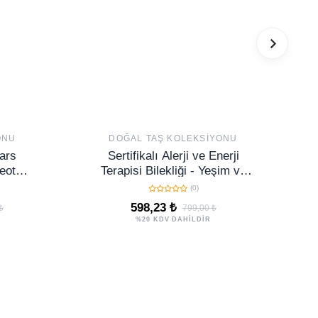
ONU
DOĞAL TAŞ KOLEKSIYONU
vars
Sertifikalı Alerji ve Enerji
eot
Terapisi Bilekliği - Yeşim ve
Taş
Terahertz Taşı 6mm
(0)
131
598,23 ₺
₺
799,00 ₺
%20 KDV DAHİLDİR