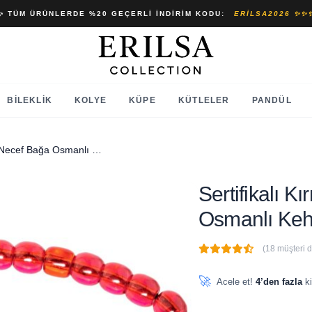
✨ TÜM ÜRÜNLERDE %20 GEÇERLI İNDIRIM KODU:
ERILSA2026 ✨✨
BILEKLIK
KOLYE
KÜPE
KÜTLELER
PANDÜL
Sertifikalı Kırmızı Osmanlı Necef Bağa Osmanlı Kehribar Tesbih
Sertifikalı 
Osmanlı Kehr
(18 müşteri 
🔥
3 adet
son 1 saat içinde
🚀
Acele et!
4’den fazla
ki