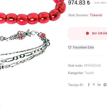
974.83 ₺
%20 KDV
Stok Durumu:
Tükendi
BU ÜRÜN
Favorilere Ekle
Stok kodu:
DFKNQSX6
Kategoriler:
Tesbih
X
Tavsiye Et: