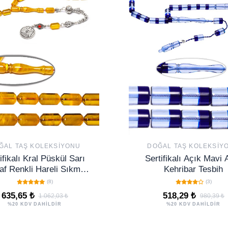
ĞAL TAŞ KOLEKSIYONU
DOĞAL TAŞ KOLEKSIY
ifikalı Kral Püskül Sarı
Sertifikalı Açık Mavi 
af Renkli Hareli Sıkma
Kehribar Tesbih
Kehribar Tesbih
(8)
(3)
635,65 ₺
518,29 ₺
1.062,03 ₺
980,39 ₺
%20 KDV DAHİLDİR
%20 KDV DAHİLDİR