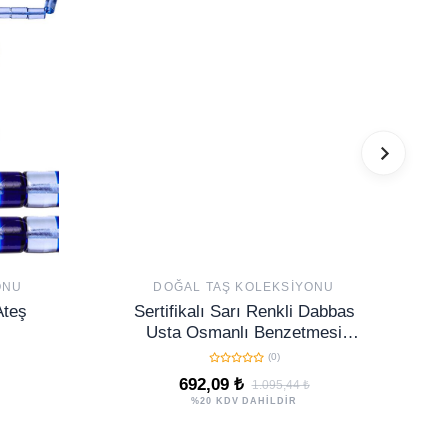
ONU
DOĞAL TAŞ KOLEKSIYONU
Ateş
Sertifikalı Sarı Renkli Dabbas
Usta Osmanlı Benzetmesi
Çubuk Sıkma Kehribar Tesbih
(0)
692,09 ₺
1.095,44 ₺
%20 KDV DAHİLDİR