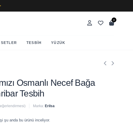
✨
0
SETLER
TESBIH
YÜZÜK
Kırmızı Osmanlı Necef Bağa
ibar Tesbih
değerlendirmesi)
Marka:
Erilsa
 satıldı
şi şu anda bu ürünü inceliyor.