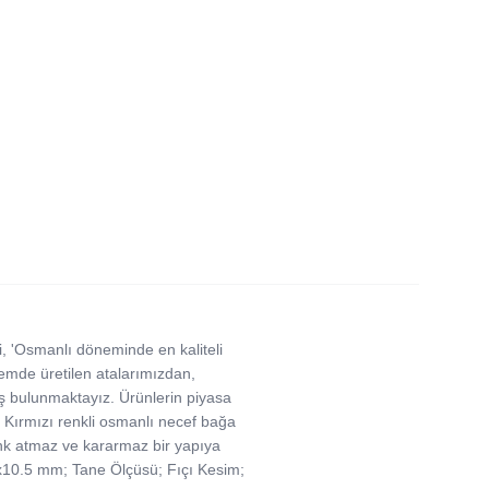
, 'Osmanlı döneminde en kaliteli
nemde üretilen atalarımızdan,
uş bulunmaktayız. Ürünlerin piyasa
 Kırmızı renkli osmanlı necef bağa
renk atmaz ve kararmaz bir yapıya
.5x10.5 mm; Tane Ölçüsü; Fıçı Kesim;