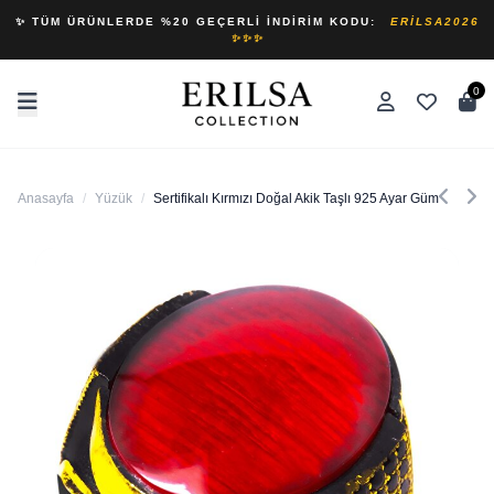
✨ TÜM ÜRÜNLERDE %20 GEÇERLI İNDIRIM KODU:
ERILSA2026
✨✨✨
0
Anasayfa
/
Yüzük
/
Sertifikalı Kırmızı Doğal Akik Taşlı 925 Ayar Gümüş Yüzük