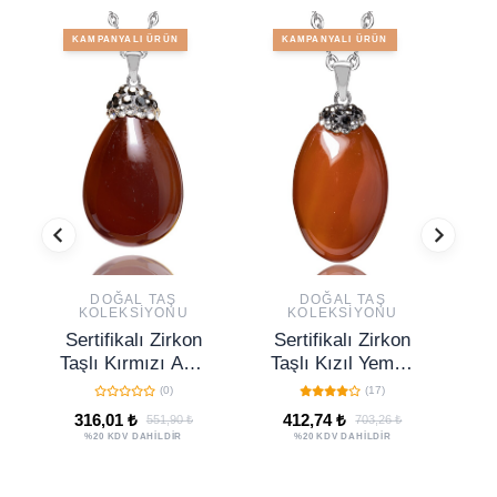
KAMPANYALI ÜRÜN
KAMPANYALI ÜRÜN
DOĞAL TAŞ
DOĞAL TAŞ
KOLEKSIYONU
KOLEKSIYONU
Sertifikalı Zirkon
Sertifikalı Zirkon
S
Taşlı Kırmızı Akik
Taşlı Kızıl Yemen
M
Taşı Kolye
Akik Taşlı Kolye
(0)
(17)
G
316,01 ₺
412,74 ₺
551,90 ₺
703,26 ₺
%20 KDV DAHİLDİR
%20 KDV DAHİLDİR