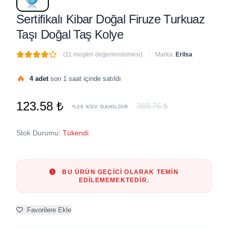
Sertifikalı Kibar Doğal Firuze Turkuaz
Taşı Doğal Taş Kolye
(11 müşteri değerlendirmesi)
Marka:
Erilsa
🔥
4 adet
son 1 saat içinde satıldı
123.58 ₺
388.76 ₺
%20 KDV DAHİLDİR
Stok Durumu:
Tükendi
BU ÜRÜN GEÇICI OLARAK TEMIN
EDILEMEMEKTEDIR.
Favorilere Ekle