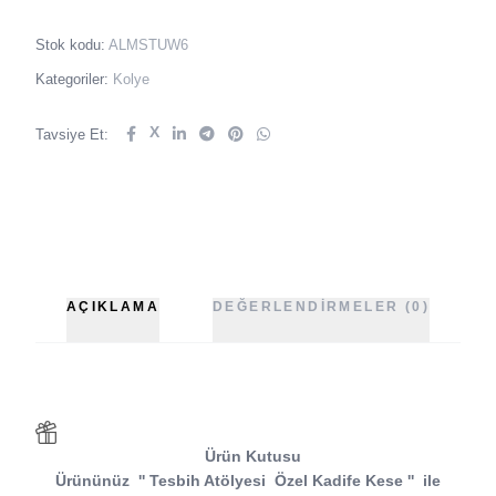
Stok kodu:
ALMSTUW6
Kategoriler:
Kolye
X
Tavsiye Et:
AÇIKLAMA
DEĞERLENDIRMELER (0)
Ürün Kutusu
Ürününüz
''
Tesbih Atölyesi
Özel Kadife Kese
''
ile