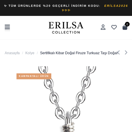
✨ TÜM ÜRÜNLERDE %20 GEÇERLI İNDIRIM KODU:
ERILSA2026
✨✨✨
0
Anasayfa
/
Kolye
/
Sertifikalı Kibar Doğal Firuze Turkuaz Taşı Doğal Taş Kol
KAMPANYALI ÜRÜN