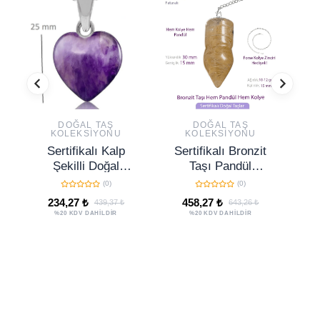
DOĞAL TAŞ
DOĞAL TAŞ
KOLEKSIYONU
KOLEKSIYONU
Sertifikalı Kalp
Sertifikalı Bronzit
Şekilli Doğal
Taşı Pandül
Ametist Taşı
Sarkaç Hem
Y
(0)
(0)
Kolye
Pandül - Hem
234,27 ₺
458,27 ₺
439,37 ₺
643,26 ₺
Kolye
G
%20 KDV DAHİLDİR
%20 KDV DAHİLDİR