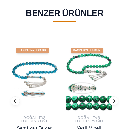
BENZER ÜRÜNLER
KAMPANYALI ÜRÜN
KAMPANYALI ÜRÜN
DOĞAL TAŞ
DOĞAL TAŞ
KOLEKSIYONU
KOLEKSIYONU
Sertifikalı Telkari
Yeşil Mineli