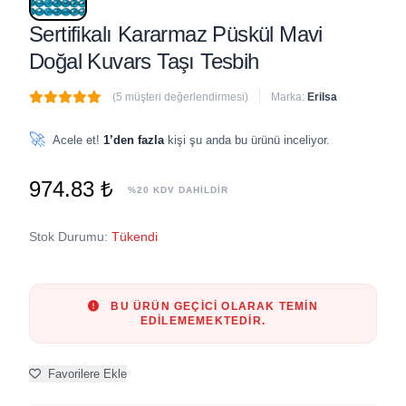
Sertifikalı Kararmaz Püskül Mavi
Doğal Kuvars Taşı Tesbih
(5 müşteri değerlendirmesi)
Marka:
Erilsa
🔥
2 adet
son 1 saat içinde satıldı
🚀
Acele et!
1’den fazla
kişi şu anda bu ürünü inceliyor.
974.83 ₺
%20 KDV DAHİLDİR
Stok Durumu:
Tükendi
BU ÜRÜN GEÇICI OLARAK TEMIN
EDILEMEMEKTEDIR.
Favorilere Ekle