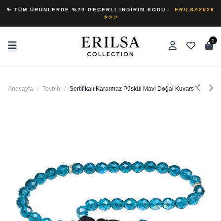
✨ TÜM ÜRÜNLERDE %20 GEÇERLI İNDIRIM KODU:
ERILSA2026
✨✨✨
0
Anasayfa
/
Tesbih
/
Sertifikalı Kararmaz Püskül Mavi Doğal Kuvars Taşı Tesb