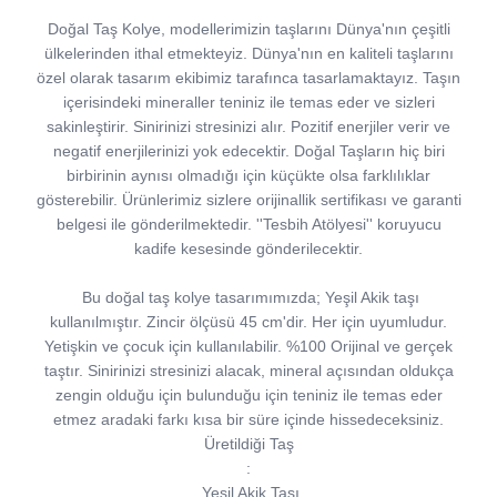
Doğal Taş Kolye, modellerimizin taşlarını Dünya'nın çeşitli
ülkelerinden ithal etmekteyiz. Dünya'nın en kaliteli taşlarını
özel olarak tasarım ekibimiz tarafınca tasarlamaktayız. Taşın
içerisindeki mineraller teniniz ile temas eder ve sizleri
sakinleştirir. Sinirinizi stresinizi alır. Pozitif enerjiler verir ve
negatif enerjilerinizi yok edecektir. Doğal Taşların hiç biri
birbirinin aynısı olmadığı için küçükte olsa farklılıklar
gösterebilir. Ürünlerimiz sizlere orijinallik sertifikası ve garanti
belgesi ile gönderilmektedir. ''Tesbih Atölyesi'' koruyucu
kadife kesesinde gönderilecektir.
Bu doğal taş kolye tasarımımızda; Yeşil Akik taşı
kullanılmıştır. Zincir ölçüsü 45 cm'dir. Her için uyumludur.
Yetişkin ve çocuk için kullanılabilir. %100 Orijinal ve gerçek
taştır. Sinirinizi stresinizi alacak, mineral açısından oldukça
zengin olduğu için bulunduğu için teniniz ile temas eder
etmez aradaki farkı kısa bir süre içinde hissedeceksiniz.
Üretildiği Taş
:
Yeşil Akik Taşı