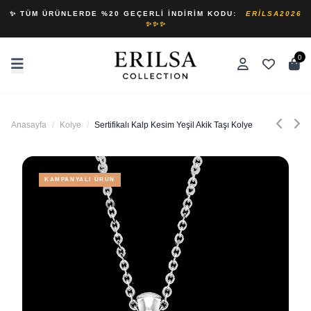
✨ TÜM ÜRÜNLERDE %20 GEÇERLI İNDIRIM KODU:
ERILSA2026
✨✨✨
0
Anasayfa
/
Kolye
/
Sertifikalı Kalp Kesim Yeşil Akik Taşı Kolye
KAMPANYALI ÜRÜN