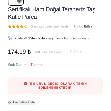
Sertifikalı Ham Doğal Terahertz Taşı
Kütle Parça
(8 müşteri değerlendirmesi)
Marka:
Erilsa
🔥
4 adet
son 1 saat içinde satıldı
🚀
Acele et!
1’den fazla
kişi şu anda bu ürünü inceliyor.
174.19 ₺
501.27 ₺
%20 KDV DAHİLDİR
Stok Durumu:
Tükendi
BU ÜRÜN GEÇICI OLARAK TEMIN
EDILEMEMEKTEDIR.
Favorilere Ekle