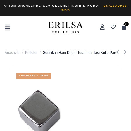
✨ TÜM ÜRÜNLERDE %20 GEÇERLI İNDIRIM KODU:
ERILSA2026
✨✨✨
0
Anasayfa
/
Kütleler
/
Sertifikalı Ham Doğal Terahertz Taşı Kütle Parça
KAMPANYALI ÜRÜN