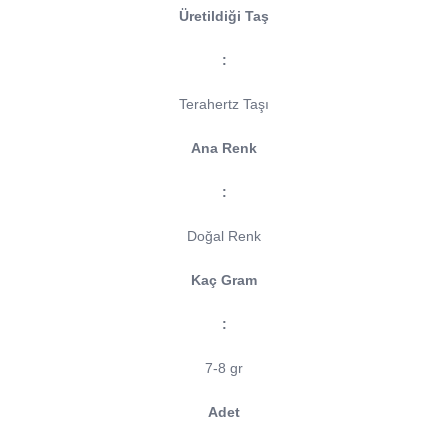
Üretildiği Taş
:
Terahertz Taşı
Ana Renk
:
Doğal Renk
Kaç Gram
:
7-8 gr
Adet