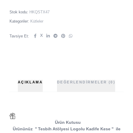
Stok kodu:
HKQSTX47
Kategoriler:
Kütleler
X
Tavsiye Et:
AÇIKLAMA
DEĞERLENDIRMELER (0)
Ürün Kutusu
Ürününüz
''
Tesbih Atölyesi
Logolu Kadife Kese
''
ile