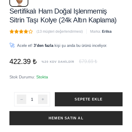
Sertifikalı Ham Doğal Işlenmemiş
Sitrin Taşı Kolye (24k Altın Kaplama)
(13 müşteri değerlendirmesi)
Marka:
Erilsa
🔥
2 adet
son 1 saat içinde satıldı
🚀
Acele et!
3’den fazla
kişi şu anda bu ürünü inceliyor.
422.39 ₺
679.69 ₺
%20 KDV DAHİLDİR
Stok Durumu:
Stokta
SEPETE EKLE
HEMEN SATIN AL