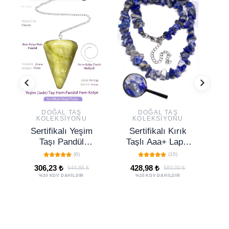
DOĞAL TAŞ
DOĞAL TAŞ
KOLEKSIYONU
KOLEKSIYONU
Sertifikalı Yeşim
Sertifikalı Kırık
Taşı Pandül
Taşlı Aaa+ Lapis
Gü
Sarkaç Hem
Lazuli Taşı Doğal
(6)
(10)
Pandül - Hem
Taş Kolye
306,23 ₺
428,98 ₺
544,85 ₺
583,00 ₺
Kolye
%20 KDV DAHİLDİR
%20 KDV DAHİLDİR