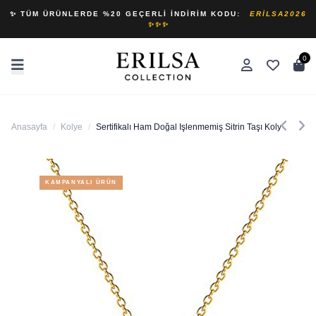
✨ TÜM ÜRÜNLERDE %20 GEÇERLI İNDIRIM KODU:
ERILSA2026
✨✨✨
0
Anasayfa
/
Kolye
/
Sertifikalı Ham Doğal Işlenmemiş Sitrin Taşı Kolye (24k A
KAMPANYALI ÜRÜN