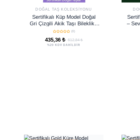
DOĞAL TAŞ KOLEKSIYONU
DO
Sertifikalı Küp Model Doğal
Sertif
Gri Çizgili Akik Taşı Bileklik -
– Sev
Ayarlamalı
(0)
435,36 ₺
612,84 ₺
%20 KDV DAHİLDİR