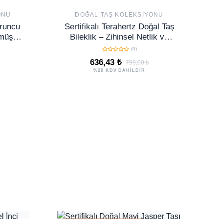
ONU
DOĞAL TAŞ KOLEKSIYONU
uruncu
Sertifikalı Terahertz Doğal Taş
ümüş
Bileklik – Zihinsel Netlik ve
Enerji Dengeleyici Şıklık
(0)
636,43 ₺
799,00 ₺
%20 KDV DAHİLDİR