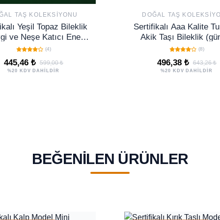
ĞAL TAŞ KOLEKSIYONU
DOĞAL TAŞ KOLEKSIY
ikalı Yeşil Topaz Bileklik
Sertifikalı Aaa Kalite T
gi ve Neşe Katıcı Enerji
Akik Taşı Bileklik (g
Taşı Takı
Aparatlı)
(4)
(8)
445,46 ₺
496,38 ₺
599,00 ₺
643,26 ₺
%20 KDV DAHİLDİR
%20 KDV DAHİLDİR
BEĞENILEN ÜRÜNLER