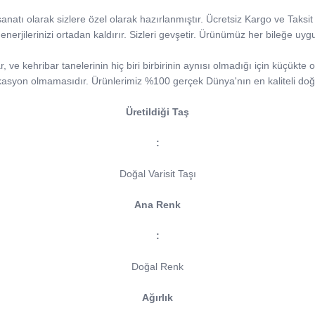
ği sanatı olarak sizlere özel olarak hazırlanmıştır. Ücretsiz Kargo ve Taks
 enerjilerinizi ortadan kaldırır. Sizleri gevşetir. Ürünümüz her bileğe uyg
ve kehribar tanelerinin hiç biri birbirinin aynısı olmadığı için küçükte ol
kasyon olmamasıdır. Ürünlerimiz %100 gerçek Dünya'nın en kaliteli doğa
Üretildiği Taş
:
Doğal Varisit Taşı
Ana Renk
:
Doğal Renk
Ağırlık