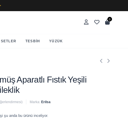
✨
0
SETLER
TESBIH
YÜZÜK
müş Aparatlı Fıstık Yeşili
ileklik
eğerlendirmesi)
Marka:
Erilsa
 satıldı
şi şu anda bu ürünü inceliyor.