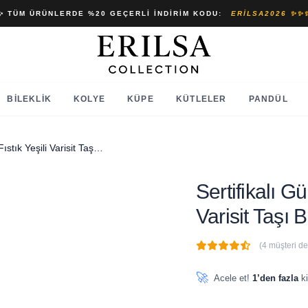
✨ TÜM ÜRÜNLERDE %20 GEÇERLI İNDIRIM KODU:
ERILSA2026 ✨✨
BILEKLIK
KOLYE
KÜPE
KÜTLELER
PANDÜL
Sertifikalı Gümüş Aparatlı Fıstık Yeşili Varisit Taşı Bileklik
Sertifikalı Gü
Varisit Taşı B
(4 müşteri d
🔥
3 adet
son 1 saat içinde
🚀
Acele et!
1’den fazla
ki