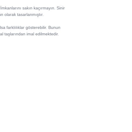
it İmkanlarını sakın kaçırmayın. Sinir
un olarak tasarlanmıştır.
sa farklılıklar gösterebilir. Bunun
l taşlarından imal edilmektedir.