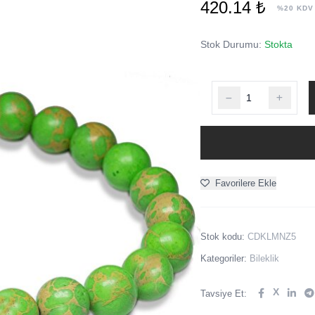
420.14 ₺
%20 KDV
Stok Durumu:
Stokta
Favorilere Ekle
Stok kodu:
CDKLMNZ5
Kategoriler:
Bileklik
X
Tavsiye Et: