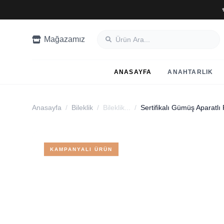
Mağazamız
ANASAYFA
ANAHTARLIK
Anasayfa
/
Bileklik
/
Bileklik...
/
KAMPANYALI ÜRÜN