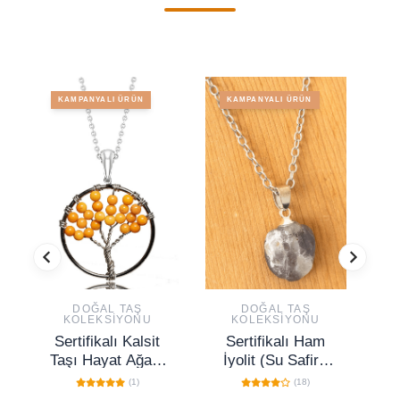
KAMPANYALI ÜRÜN
KAMPANYALI ÜRÜN
DOĞAL TAŞ
DOĞAL TAŞ
KOLEKSIYONU
KOLEKSIYONU
Sertifikalı Kalsit
Sertifikalı Ham
S
Taşı Hayat Ağacı
İyolit (Su Safiri)
Kolye
Taşı Kolye
(1)
(18)
A