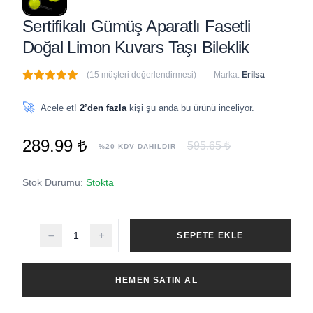
Sertifikalı Gümüş Aparatlı Fasetli
Doğal Limon Kuvars Taşı Bileklik
(15 müşteri değerlendirmesi)
Marka:
Erilsa
🔥
5 adet
son 1 saat içinde satıldı
🚀
Acele et!
2’den fazla
kişi şu anda bu ürünü inceliyor.
289.99 ₺
595.65 ₺
%20 KDV DAHİLDİR
Stok Durumu:
Stokta
SEPETE EKLE
HEMEN SATIN AL