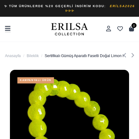
✨ TÜM ÜRÜNLERDE %20 GEÇERLI İNDIRIM KODU:
ERILSA2026
✨✨✨
0
Anasayfa
/
Bileklik
/
Sertifikalı Gümüş Aparatlı Fasetli Doğal Limon Kuvars Taş
KAMPANYALI ÜRÜN