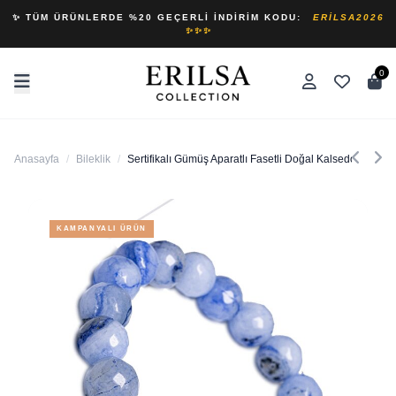
✨ TÜM ÜRÜNLERDE %20 GEÇERLI İNDIRIM KODU:
ERILSA2026
✨✨✨
0
Anasayfa
/
Bileklik
/
Sertifikalı Gümüş Aparatlı Fasetli Doğal Kalsedon Taşı Bi
KAMPANYALI ÜRÜN