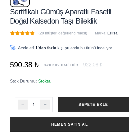
Sertifikalı Gümüş Aparatlı Fasetli
Doğal Kalsedon Taşı Bileklik
(29 müşteri değerlendirmesi)
Marka:
Erilsa
🔥
3 adet
son 1 saat içinde satıldı
🚀
Acele et!
1’den fazla
kişi şu anda bu ürünü inceliyor.
590.38 ₺
922.08 ₺
%20 KDV DAHİLDİR
Stok Durumu:
Stokta
SEPETE EKLE
HEMEN SATIN AL