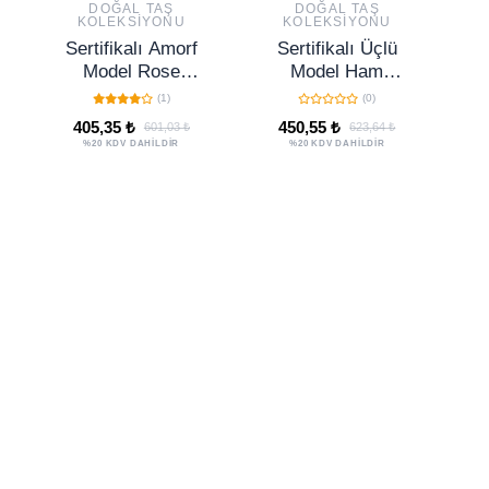
DOĞAL TAŞ
DOĞAL TAŞ
KOLEKSIYONU
KOLEKSIYONU
Sertifikalı Amorf
Sertifikalı Üçlü
S
Model Rose
Model Ham
Hematitli Kristal
İşlenmemiş Sitrin
(1)
(0)
Kuvars Taşı
Taşı Kolye
A
405,35 ₺
450,55 ₺
601,03 ₺
623,64 ₺
Bileklik -
%20 KDV DAHİLDİR
%20 KDV DAHİLDİR
Ayarlamalı
Di