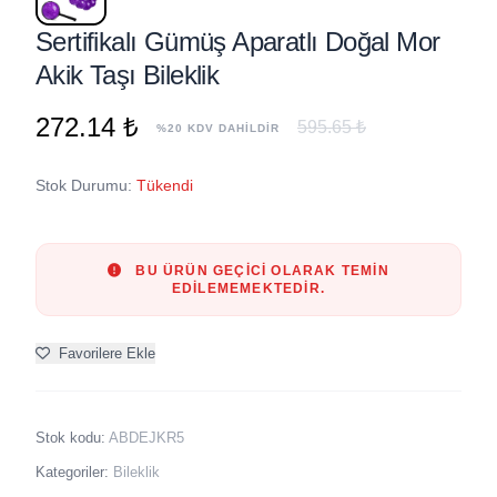
Sertifikalı Gümüş Aparatlı Doğal Mor
Akik Taşı Bileklik
272.14 ₺
595.65 ₺
%20 KDV DAHİLDİR
Stok Durumu:
Tükendi
BU ÜRÜN GEÇICI OLARAK TEMIN
EDILEMEMEKTEDIR.
Favorilere Ekle
Stok kodu:
ABDEJKR5
Kategoriler:
Bileklik