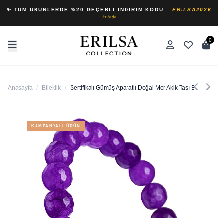
✨ TÜM ÜRÜNLERDE %20 GEÇERLI İNDIRIM KODU:
ERILSA2026
✨✨✨
0
Anasayfa
/
Bileklik
/
Sertifikalı Gümüş Aparatlı Doğal Mor Akik Taşı Bileklik
KAMPANYALI ÜRÜN