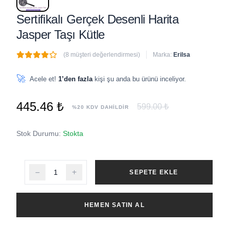
Sertifikalı Gerçek Desenli Harita
Jasper Taşı Kütle
(8 müşteri değerlendirmesi)
Marka:
Erilsa
🔥
8 adet
son 1 saat içinde satıldı
🚀
Acele et!
1’den fazla
kişi şu anda bu ürünü inceliyor.
445.46 ₺
599.00 ₺
%20 KDV DAHİLDİR
Stok Durumu:
Stokta
SEPETE EKLE
HEMEN SATIN AL