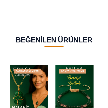
İstikrar Enerjisi
Huzur Verir
Taşı
BEĞENILEN ÜRÜNLER
KAMPANYALI ÜRÜN
KAMPANYALI ÜRÜN