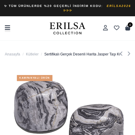
✨ TÜM ÜRÜNLERDE %20 GEÇERLI İNDIRIM KODU:
ERILSA2026
✨✨✨
0
Anasayfa
/
Kütleler
/
Sertifikalı Gerçek Desenli Harita Jasper Taşı Kütle
KAMPANYALI ÜRÜN