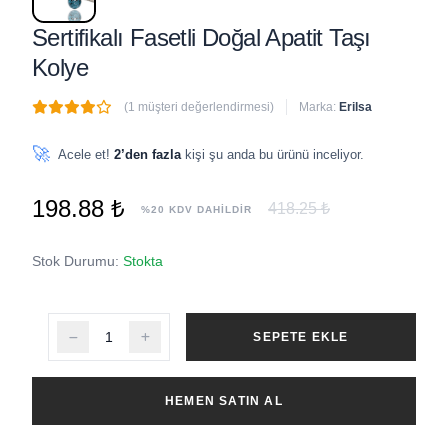
Sertifikalı Fasetli Doğal Apatit Taşı
Kolye
(1 müşteri değerlendirmesi)
Marka:
Erilsa
🔥
1 adet
son 1 saat içinde satıldı
🚀
Acele et!
2’den fazla
kişi şu anda bu ürünü inceliyor.
198.88 ₺
418.25 ₺
%20 KDV DAHİLDİR
Stok Durumu:
Stokta
SEPETE EKLE
HEMEN SATIN AL