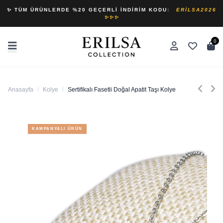
✨ TÜM ÜRÜNLERDE %20 GEÇERLI İNDIRIM KODU:
ERILSA2026
✨✨✨
0
Anasayfa
/
Kolye
/
Sertifikalı Fasetli Doğal Apatit Taşı Kolye
KAMPANYALI ÜRÜN