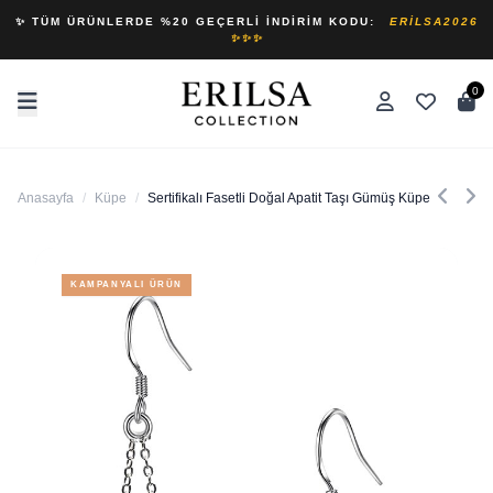
✨ TÜM ÜRÜNLERDE %20 GEÇERLI İNDIRIM KODU:
ERILSA2026
✨✨✨
0
Anasayfa
/
Küpe
/
Sertifikalı Fasetli Doğal Apatit Taşı Gümüş Küpe
KAMPANYALI ÜRÜN