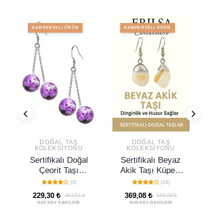
KAMPANYALI ÜRÜN
KAMPANYALI ÜRÜN
DOĞAL TAŞ
DOĞAL TAŞ
KOLEKSIYONU
KOLEKSIYONU
Sertifikalı Doğal
Sertifikalı Beyaz
Çeorit Taşı
Akik Taşı Küpe –
M
Gümüş Küpe
Saflık, Huzur ve
T
(3)
(19)
Ruhsal Denge
D
229,30 ₺
369,08 ₺
463,51 ₺
549,00 ₺
Taşı
%20 KDV DAHİLDİR
%20 KDV DAHİLDİR