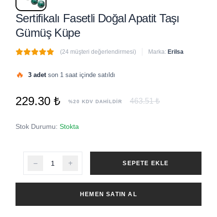
Sertifikalı Fasetli Doğal Apatit Taşı
Gümüş Küpe
(24 müşteri değerlendirmesi)
Marka:
Erilsa
🔥
3 adet
son 1 saat içinde satıldı
229.30 ₺
463.51 ₺
%20 KDV DAHİLDİR
Stok Durumu:
Stokta
SEPETE EKLE
HEMEN SATIN AL