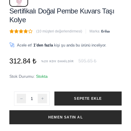
Sertifikalı Doğal Pembe Kuvars Taşı
Kolye
Erilsa
(10 müşteri değerlendirmesi)
Marka:
🔥
8 adet
son 1 saat içinde satıldı
🚀
Acele et!
1’den fazla
kişi şu anda bu ürünü inceliyor.
312.84 ₺
595.65 ₺
%20 KDV DAHİLDİR
Stok Durumu:
Stokta
SEPETE EKLE
HEMEN SATIN AL