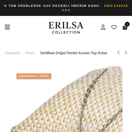
✨ TÜM ÜRÜNLERDE %20 GEÇERLI İNDIRIM KODU:
ERILSA2026
✨✨✨
0
Anasayfa
/
Kolye
/
Sertifikalı Doğal Pembe Kuvars Taşı Kolye
KAMPANYALI ÜRÜN