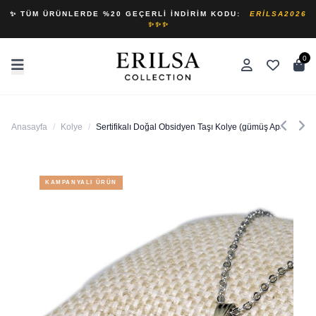
✨ TÜM ÜRÜNLERDE %20 GEÇERLI İNDIRIM KODU:
ERILSA2026
✨✨✨
0
Anasayfa
/
Kolye
/
Sertifikalı Doğal Obsidyen Taşı Kolye (gümüş Aparatlı)
KAMPANYALI ÜRÜN