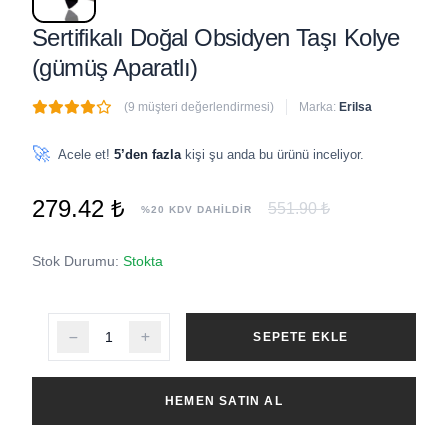
Sertifikalı Doğal Obsidyen Taşı Kolye
(gümüş Aparatlı)
(9 müşteri değerlendirmesi)
Marka:
Erilsa
🔥
7 adet
son 1 saat içinde satıldı
🚀
Acele et!
5’den fazla
kişi şu anda bu ürünü inceliyor.
279.42 ₺
551.90 ₺
%20 KDV DAHİLDİR
Stok Durumu:
Stokta
SEPETE EKLE
HEMEN SATIN AL