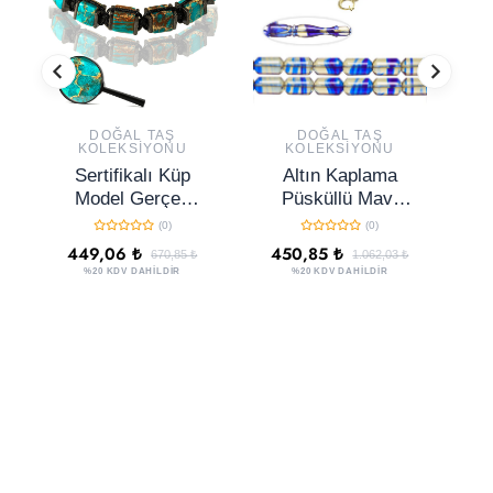
DOĞAL TAŞ
DOĞAL TAŞ
KOLEKSIYONU
KOLEKSIYONU
Sertifikalı Küp
Altın Kaplama
S
Model Gerçek
Püsküllü Mavi
Ja
Açık Mavi Varisit
Şeffaf Renkli
2
(0)
(0)
Taşı Bileklik
Hareli Ateş
G
449,06 ₺
450,85 ₺
670,85 ₺
1.062,03 ₺
Kehribar Tesbih
%20 KDV DAHİLDİR
%20 KDV DAHİLDİR