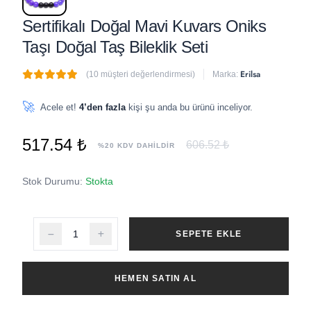
Sertifikalı Doğal Mavi Kuvars Oniks
Taşı Doğal Taş Bileklik Seti
Erilsa
(10 müşteri değerlendirmesi)
Marka:
🔥
2 adet
son 1 saat içinde satıldı
🚀
Acele et!
4’den fazla
kişi şu anda bu ürünü inceliyor.
517.54 ₺
606.52 ₺
%20 KDV DAHİLDİR
Stok Durumu:
Stokta
SEPETE EKLE
HEMEN SATIN AL