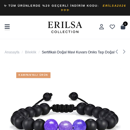
✨ TÜM ÜRÜNLERDE %20 GEÇERLI İNDIRIM KODU:
ERILSA2026
✨✨✨
0
Anasayfa
/
Bileklik
/
Sertifikalı Doğal Mavi Kuvars Oniks Taşı Doğal Taş Bilekl
KAMPANYALI ÜRÜN