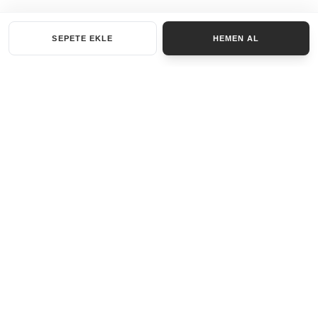
SEPETE EKLE
HEMEN AL
KATEGORILER
AKSESUAR SET
ANAHTARLIK
BILEKLIK