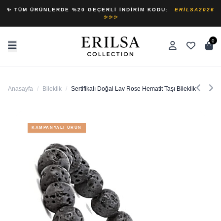
✨ TÜM ÜRÜNLERDE %20 GEÇERLI İNDIRIM KODU:
ERILSA2026
✨✨✨
0
Anasayfa
/
Bileklik
/
Sertifikalı Doğal Lav Rose Hematit Taşı Bileklik
KAMPANYALI ÜRÜN