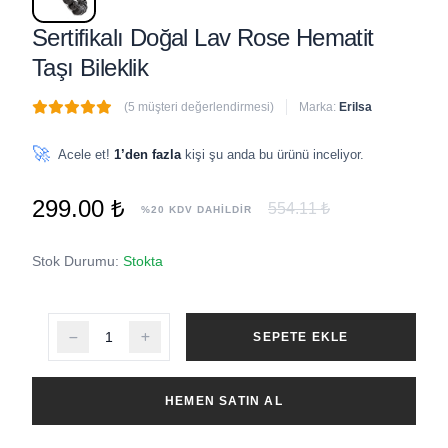
Sertifikalı Doğal Lav Rose Hematit
Taşı Bileklik
(5 müşteri değerlendirmesi)
Marka:
Erilsa
🔥
2 adet
son 1 saat içinde satıldı
🚀
Acele et!
1’den fazla
kişi şu anda bu ürünü inceliyor.
299.00 ₺
554.11 ₺
%20 KDV DAHİLDİR
Stok Durumu:
Stokta
SEPETE EKLE
HEMEN SATIN AL