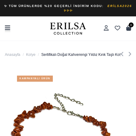
✨ TÜM ÜRÜNLERDE %20 GEÇERLI İNDIRIM KODU:
ERILSA2026
✨✨✨
0
Anasayfa
/
Kolye
/
Sertifikalı Doğal Kahverengi Yıldız Kırık Taşlı Kolye
KAMPANYALI ÜRÜN