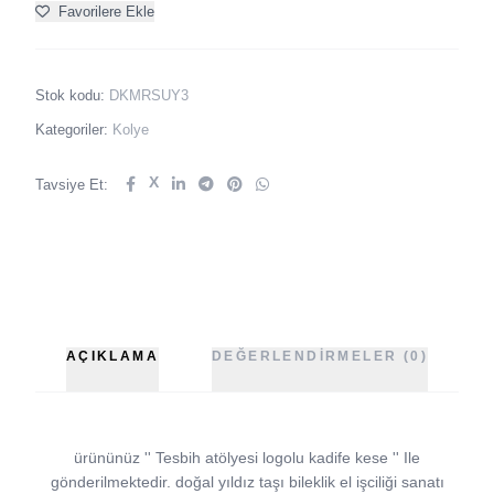
Favorilere Ekle
Stok kodu:
DKMRSUY3
Kategoriler:
Kolye
X
Tavsiye Et:
AÇIKLAMA
DEĞERLENDIRMELER (0)
ürününüz '' Tesbih atölyesi logolu kadife kese '' Ile
gönderilmektedir. doğal yıldız taşı bileklik el işciliği sanatı