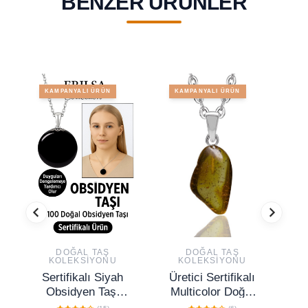
BENZER ÜRÜNLER
KAMPANYALI ÜRÜN
KAMPANYALI ÜRÜN
DOĞAL TAŞ
DOĞAL TAŞ
KOLEKSIYONU
KOLEKSIYONU
Sertifikalı Siyah
Üretici Sertifikalı
Se
Obsidyen Taşı
Multicolor Doğal
Kolye – Koruyucu
Damla Kehribar