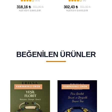
(15)
(6)
Kalkan
Taşlı Kolye
318,16 ₺
302,43 ₺
551,90 ₺
551,90 ₺
%20 KDV DAHİLDİR
%20 KDV DAHİLDİR
BEĞENILEN ÜRÜNLER
KAMPANYALI ÜRÜN
KAMPANYALI ÜRÜN