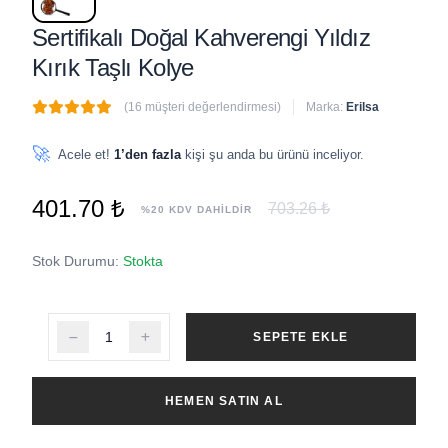
Sertifikalı Doğal Kahverengi Yıldız
Kırık Taşlı Kolye
(16 müşteri değerlendirmesi)
Marka:
Erilsa
🔥
5 adet
son 1 saat içinde satıldı
🚀
Acele et!
1’den fazla
kişi şu anda bu ürünü inceliyor.
401.70 ₺
703.26 ₺
%20 KDV DAHİLDİR
Stok Durumu:
Stokta
SEPETE EKLE
HEMEN SATIN AL