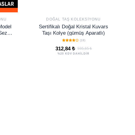
ONU
DOĞAL TAŞ KOLEKSIYONU
Model
Sertifikalı Doğal Kristal Kuvars
Sezgi
Taşı Kolye (gümüş Aparatlı)
(18)
312,84 ₺
595,65 ₺
%20 KDV DAHİLDİR