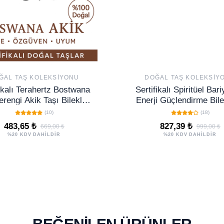
ĞAL TAŞ KOLEKSIYONU
DOĞAL TAŞ KOLEKSIY
fikalı Terahertz Bostwana
Sertifikalı Spiritüel Bar
rengi Akik Taşı Bileklik
Enerji Güçlendirme Bilek
insel Arınma Topraklama
Aura Dumanlı Kuvars
(10)
(18)
Enerjisi
Terahertz
483,65 ₺
827,39 ₺
669,00 ₺
999,00 ₺
%20 KDV DAHİLDİR
%20 KDV DAHİLDİR