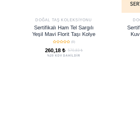
DOĞAL TAŞ KOLEKSIYONU
DO
Sertifikalı Ham Tel Sargılı
Serti
Yeşil Mavi Florit Taşı Kolye
Kuv
Aşk, 
(0)
260,18 ₺
570,83 ₺
%20 KDV DAHİLDİR