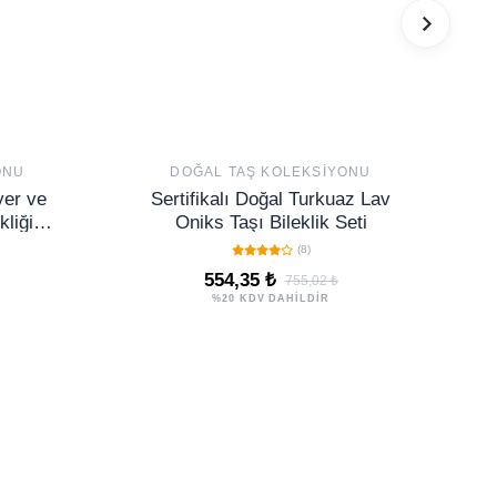
ONU
DOĞAL TAŞ KOLEKSIYONU
iyer ve
Sertifikalı Doğal Turkuaz Lav
liği -
Oniks Taşı Bileklik Seti
 ve
(8)
554,35 ₺
755,02 ₺
%20 KDV DAHİLDİR