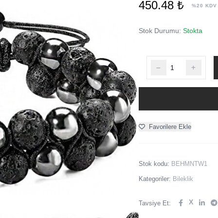
450.48 ₺
%20 KDV
Stok Durumu:
Stokta
Favorilere Ekle
Stok kodu:
BEHMNTW1
Kategoriler:
Bileklik
X
Tavsiye Et: