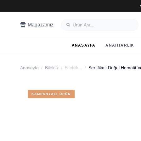
Mağazamız
ANASAYFA
ANAHTARLIK
Anasayfa
/
Bileklik
/
Bileklik...
/
Sertifikalı Doğal Hematit V
KAMPANYALI ÜRÜN