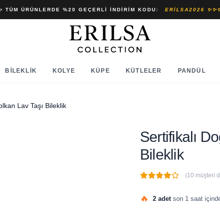
✨ TÜM ÜRÜNLERDE %20 GEÇERLI İNDIRIM KODU:
ERILSA2026 ✨✨
BILEKLIK
KOLYE
KÜPE
KÜTLELER
PANDÜL
olkan Lav Taşı Bileklik
Sertifikalı D
Bileklik
(10 müşteri 
🔥
2 adet
son 1 saat içinde