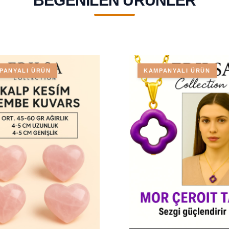
BEĞENILEN ÜRÜNLER
PANYALI ÜRÜN
KAMPANYALI ÜRÜN