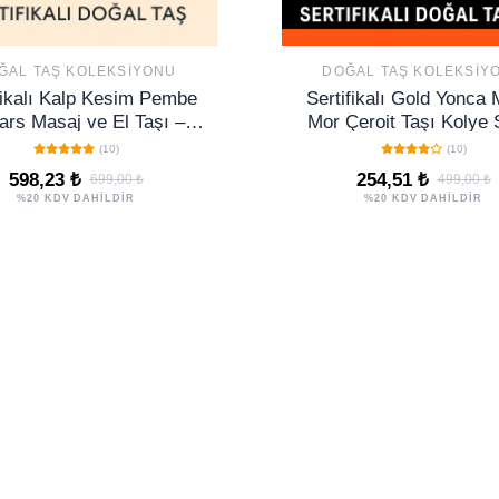
ĞAL TAŞ KOLEKSIYONU
DOĞAL TAŞ KOLEKSIY
fikalı Kalp Kesim Pembe
Sertifikalı Gold Yonca 
ars Masaj ve El Taşı –
Mor Çeroit Taşı Kolye 
Şefkat ve Duygusal Şifa
Güçlendirir
(10)
(10)
Kristali
598,23 ₺
254,51 ₺
699,00 ₺
499,00 ₺
%20 KDV DAHİLDİR
%20 KDV DAHİLDİR