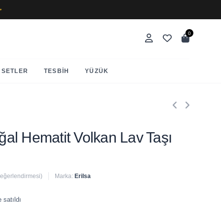
✨
0
SETLER
TESBIH
YÜZÜK
oğal Hematit Volkan Lav Taşı
değerlendirmesi)
Marka:
Erilsa
 satıldı