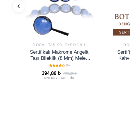
DOĞAL TAŞ KOLEKSIYONU
DO
Sertifikalı Makrome Angelit
Serti
Taşı Bileklik (8 Mm) Melek
Kahve
Taşı
– Zih
(6)
394,86 ₺
703,26 ₺
%20 KDV DAHİLDİR