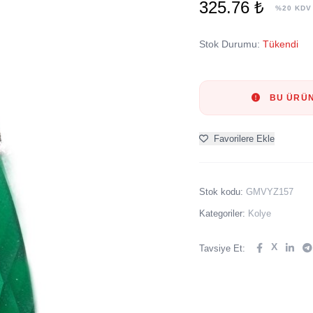
325.76 ₺
%20 KDV
Stok Durumu:
Tükendi
BU ÜRÜN
Favorilere Ekle
Stok kodu:
GMVYZ157
Kategoriler:
Kolye
X
Tavsiye Et: