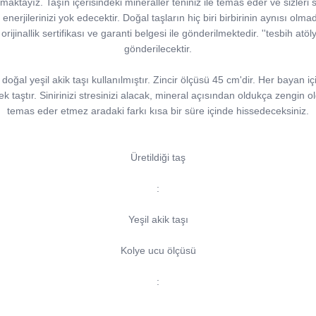
ktayız. Taşın içerisindeki mineraller teniniz ile temas eder ve sizleri sakin
f enerjilerinizi yok edecektir. Doğal taşların hiç biri birbirinin aynısı olmad
 orijinallik sertifikası ve garanti belgesi ile gönderilmektedir. ''tesbih at
gönderilecektir.
oğal yeşil akik taşı kullanılmıştır. Zincir ölçüsü 45 cm'dir. Her bayan iç
çek taştır. Sinirinizi stresinizi alacak, mineral açısından oldukça zengin o
temas eder etmez aradaki farkı kısa bir süre içinde hissedeceksiniz.
Üretildiği taş
:
Yeşil akik taşı
Kolye ucu ölçüsü
: