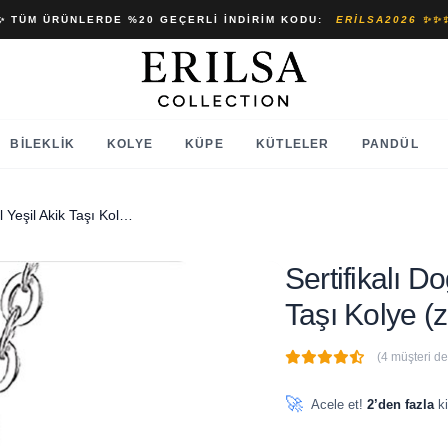
✨ TÜM ÜRÜNLERDE %20 GEÇERLI İNDIRIM KODU:
ERILSA2026 ✨✨
BILEKLIK
KOLYE
KÜPE
KÜTLELER
PANDÜL
Sertifikalı Doğal Fasetli Doğal Yeşil Akik Taşı Kolye (zirkon Taşlı)
Sertifikalı D
Taşı Kolye (z
(4 müşteri d
🔥
3 adet
son 1 saat içinde
🚀
Acele et!
2’den fazla
ki