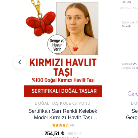
DOĞAL TAŞ KOLEKSIYONU
DO
Sertifikalı Sarı Renkli Kelebek
Ser
Model Kırmızı Havlit Taşı
Gerç
Kolye – Enerji, Denge ve
(4)
Dönüşüm Taşı
254,51 ₺
469,00 ₺