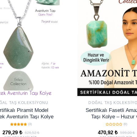
ĞAL TAŞ KOLEKSIYONU
DOĞAL TAŞ KOLEKSIY
tifikalı Piramit Model
Sertifikalı Fasetli Ama
ek Aventurin Taşı Kolye
Taşı Kolye – Huzur 
Dinginlik Veren Doğal
(3)
(0)
279,29 ₺
470,92 ₺
626,52 ₺
599,00 ₺