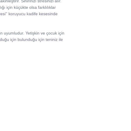
leştirir. Sinirinizi stresinizi alır.
ığı için küçükte olsa farklılıklar
ölyesi'' koruyucu kadife kesesinde
in uyumludur. Yetişkin ve çocuk için
lduğu için bulunduğu için teniniz ile