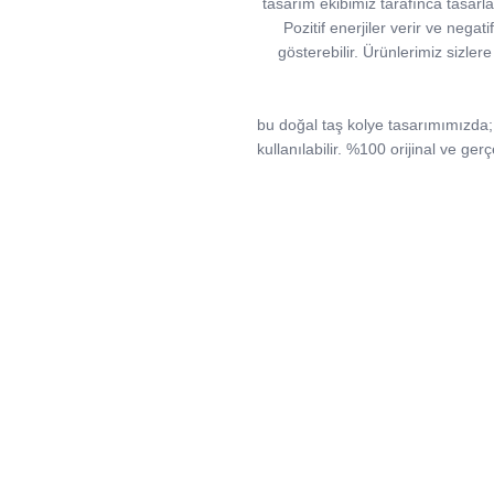
tasarım ekibimiz tarafınca tasarlama
Pozitif enerjiler verir ve negati
gösterebilir. Ürünlerimiz sizlere
bu doğal taş kolye tasarımımızda; d
kullanılabilir. %100 orijinal ve ger