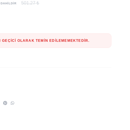
501.27 ₺
 DAHİLDİR
 GEÇICI OLARAK TEMIN EDILEMEMEKTEDIR.