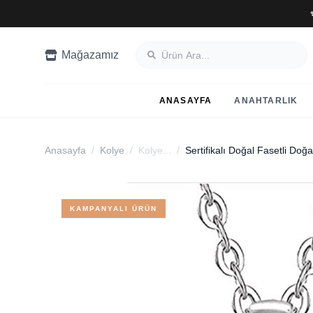
Mağazamız
ANASAYFA
ANAHTARLIK
Anasayfa
/
Kolye
/
Kolye...
/
KAMPANYALI ÜRÜN