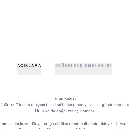
AÇIKLAMA
DEĞERLENDIRMELER (0)
ürün kutusu
ününüz '' tesbih atölyesi özel kadife kese hediyesi '' ile gönderilmekted
Ürün ya da doğal taş açıklaması
rimizin taşlarını dünya'nın çeşitli ülkelerinden ithal etmekteyiz. Dünya'nı