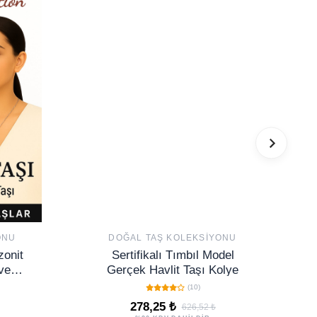
ONU
DOĞAL TAŞ KOLEKSIYONU
zonit
Sertifikalı Tımbıl Model
ve
Gerçek Havlit Taşı Kolye
 Taş
(10)
278,25 ₺
626,52 ₺