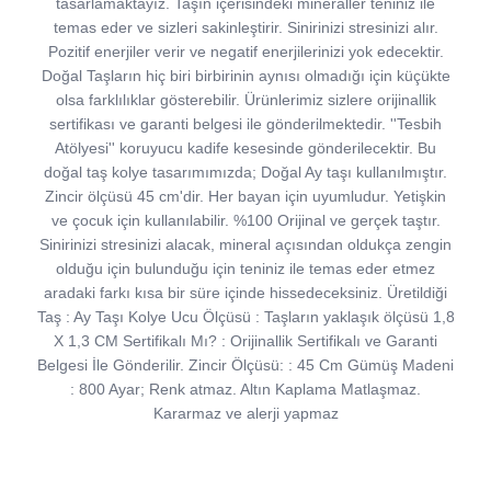
tasarlamaktayız. Taşın içerisindeki mineraller teniniz ile
temas eder ve sizleri sakinleştirir. Sinirinizi stresinizi alır.
Pozitif enerjiler verir ve negatif enerjilerinizi yok edecektir.
Doğal Taşların hiç biri birbirinin aynısı olmadığı için küçükte
olsa farklılıklar gösterebilir. Ürünlerimiz sizlere orijinallik
sertifikası ve garanti belgesi ile gönderilmektedir. ''Tesbih
Atölyesi'' koruyucu kadife kesesinde gönderilecektir. Bu
doğal taş kolye tasarımımızda; Doğal Ay taşı kullanılmıştır.
Zincir ölçüsü 45 cm'dir. Her bayan için uyumludur. Yetişkin
ve çocuk için kullanılabilir. %100 Orijinal ve gerçek taştır.
Sinirinizi stresinizi alacak, mineral açısından oldukça zengin
olduğu için bulunduğu için teniniz ile temas eder etmez
aradaki farkı kısa bir süre içinde hissedeceksiniz. Üretildiği
Taş : Ay Taşı Kolye Ucu Ölçüsü : Taşların yaklaşık ölçüsü 1,8
X 1,3 CM Sertifikalı Mı? : Orijinallik Sertifikalı ve Garanti
Belgesi İle Gönderilir. Zincir Ölçüsü: : 45 Cm Gümüş Madeni
: 800 Ayar; Renk atmaz. Altın Kaplama Matlaşmaz.
Kararmaz ve alerji yapmaz