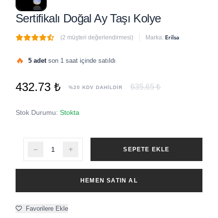
Sertifikalı Doğal Ay Taşı Kolye
Erilsa
(2 müşteri değerlendirmesi)
Marka:
🔥
5 adet
son 1 saat içinde satıldı
432.73 ₺
635.65 ₺
%20 KDV DAHİLDİR
Stok Durumu:
Stokta
SEPETE EKLE
HEMEN SATIN AL
Favorilere Ekle