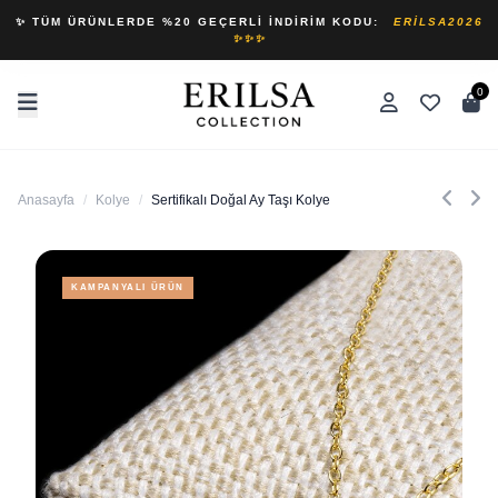
✨ TÜM ÜRÜNLERDE %20 GEÇERLI İNDIRIM KODU:
ERILSA2026
✨✨✨
0
Anasayfa
/
Kolye
/
Sertifikalı Doğal Ay Taşı Kolye
KAMPANYALI ÜRÜN