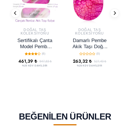
DOĞAL TAŞ
DOĞAL TAŞ
KOLEKSIYONU
KOLEKSIYONU
Sertifikalı Çanta
Damarlı Pembe
Model Pembe
Akik Taşı Doğal
Akik Taşı Kolye
Taş Kolye
(6)
(0)
K
461,39 ₺
263,32 ₺
847,83 ₺
527,40 ₺
D
%20 KDV DAHİLDİR
%20 KDV DAHİLDİR
BEĞENILEN ÜRÜNLER