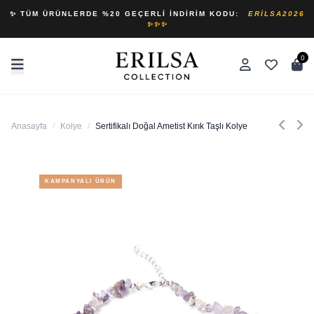
✨ TÜM ÜRÜNLERDE %20 GEÇERLI İNDIRIM KODU:
ERILSA2026
✨✨✨
0
Anasayfa
/
Kolye
/
Sertifikalı Doğal Ametist Kırık Taşlı Kolye
KAMPANYALI ÜRÜN