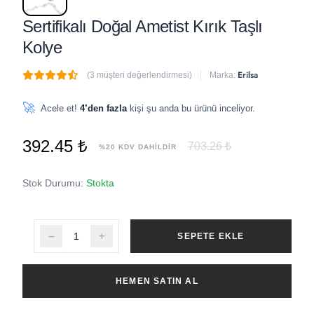
Sertifikalı Doğal Ametist Kırık Taşlı
Kolye
Erilsa
(3 müşteri değerlendirmesi)
Marka:
🔥
4 adet
son 1 saat içinde satıldı
🚀
Acele et!
4’den fazla
kişi şu anda bu ürünü inceliyor.
392.45 ₺
703.26 ₺
%20 KDV DAHİLDİR
Stok Durumu:
Stokta
SEPETE EKLE
HEMEN SATIN AL