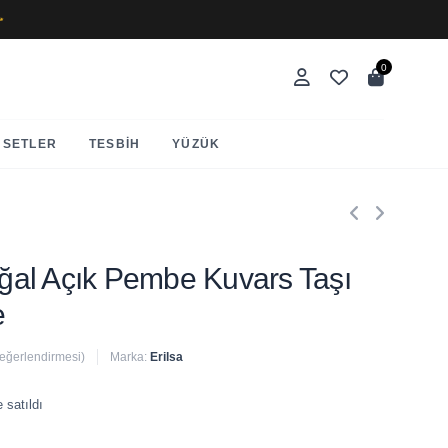
✨
0
SETLER
TESBIH
YÜZÜK
Doğal Açık Pembe Kuvars Taşı
e
değerlendirmesi)
Marka:
Erilsa
 satıldı