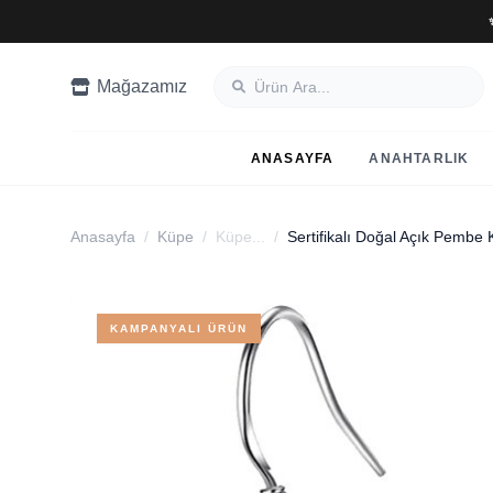
Mağazamız
ANASAYFA
ANAHTARLIK
Anasayfa
/
Küpe
/
Küpe...
/
KAMPANYALI ÜRÜN