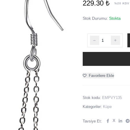
229.30 ₺
%20 KDV
Stok Durumu:
Stokta
Favorilere Ekle
Stok kodu:
EMPVY135
Kategoriler:
Küpe
X
Tavsiye Et: