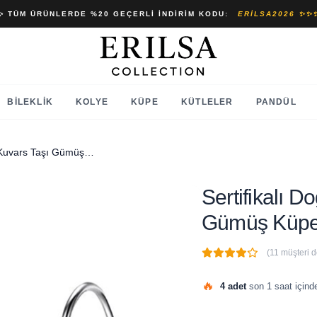
✨ TÜM ÜRÜNLERDE %20 GEÇERLI İNDIRIM KODU:
ERILSA2026 ✨✨
BILEKLIK
KOLYE
KÜPE
KÜTLELER
PANDÜL
Sertifikalı Doğal Açık Pembe Kuvars Taşı Gümüş Küpe
Sertifikalı 
Gümüş Küp
(11 müşteri 
🔥
4 adet
son 1 saat içinde