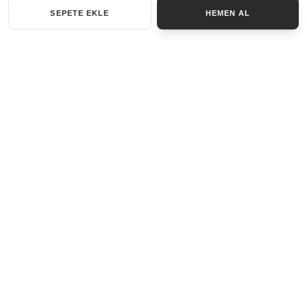
SEPETE EKLE
HEMEN AL
KATEGORILER
AKSESUAR SET
ANAHTARLIK
BILEKLIK
GENEL
KOLYE