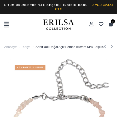
✨ TÜM ÜRÜNLERDE %20 GEÇERLI İNDIRIM KODU:
ERILSA2026
✨✨✨
0
Anasayfa
/
Kolye
/
Sertifikalı Doğal Açık Pembe Kuvars Kırık Taşlı Kolye
KAMPANYALI ÜRÜN