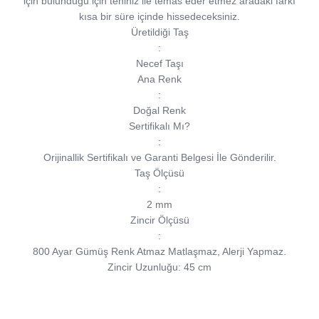
için bulunduğu için teniniz ile temas eder etmez aradaki farkı
kısa bir süre içinde hissedeceksiniz.
Üretildiği Taş
:
Necef Taşı
Ana Renk
:
Doğal Renk
Sertifikalı Mı?
:
Orijinallik Sertifikalı ve Garanti Belgesi İle Gönderilir.
Taş Ölçüsü
:
2 mm
Zincir Ölçüsü
:
800 Ayar Gümüş Renk Atmaz Matlaşmaz, Alerji Yapmaz.
Zincir Uzunluğu: 45 cm