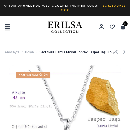
✨ TÜM ÜRÜNLERDE %20 GEÇERLI İNDIRIM KODU:
ERILSA2026
✨✨✨
0
Anasayfa
/
Kolye
/
Sertifikalı Damla Model Toprak Jasper Taşı Kolye (GÜM
KAMPANYALI ÜRÜN