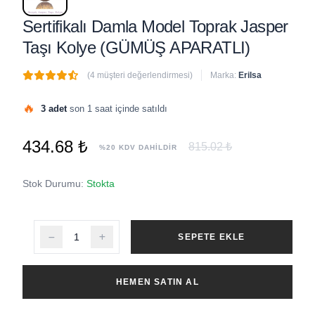
Sertifikalı Damla Model Toprak Jasper
Taşı Kolye (GÜMÜŞ APARATLI)
(4 müşteri değerlendirmesi)
Marka:
Erilsa
🔥
3 adet
son 1 saat içinde satıldı
434.68 ₺
815.02 ₺
%20 KDV DAHİLDİR
Stok Durumu:
Stokta
SEPETE EKLE
HEMEN SATIN AL