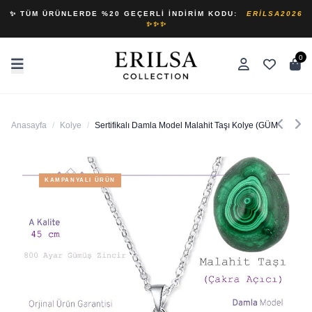
✨ TÜM ÜRÜNLERDE %20 GEÇERLI İNDIRIM KODU:
ERILSA2026
✨✨✨
0
Anasayfa
/
Kolye
/
Sertifikalı Damla Model Malahit Taşı Kolye (GÜMÜŞ APA
KAMPANYALI ÜRÜN