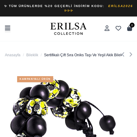
✨ TÜM ÜRÜNLERDE %20 GEÇERLI İNDIRIM KODU:
ERILSA2026
✨✨✨
0
Anasayfa
/
Bileklik
/
Sertifikalı Çift Sıra Oniks Taşı Ve Yeşil Akik Bileklik
KAMPANYALI ÜRÜN