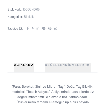
Stok kodu:
BCGLNQR5
Kategoriler:
Bileklik
X
Tavsiye Et:
AÇIKLAMA
DEĞERLENDIRMELER (0)
(Para, Bereket, Sinir ve Migren Taşı) Doğal Taş Bileklik,
modelleri ''Tesbih Atölyesi'' Atölyelerinde usta ellerde siz
değerli müşterimiz için özenle hazırlanmaktadır.
Ürünlerimizin tamamı el emeği olup sınırlı sayıda