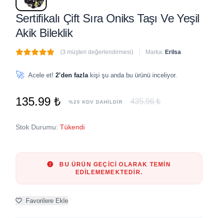
Sertifikalı Çift Sıra Oniks Taşı Ve Yeşil
Akik Bileklik
(3 müşteri değerlendirmesi)
Marka:
Erilsa
🔥
4 adet
son 1 saat içinde satıldı
🚀
Acele et!
2’den fazla
kişi şu anda bu ürünü inceliyor.
135.99 ₺
435.96 ₺
%20 KDV DAHİLDİR
Stok Durumu:
Tükendi
BU ÜRÜN GEÇICI OLARAK TEMIN
EDILEMEMEKTEDIR.
Favorilere Ekle