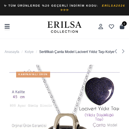
✨ TÜM ÜRÜNLERDE %20 GEÇERLI İNDIRIM KODU:
ERILSA2026
✨✨✨
0
Anasayfa
/
Kolye
/
Sertifikalı Çanta Model Lacivert Yıldız Taşı Kolye
KAMPANYALI ÜRÜN