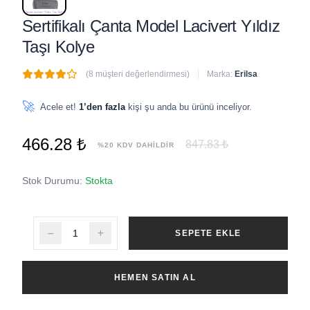
Sertifikalı Çanta Model Lacivert Yıldız
Taşı Kolye
(8 müşteri değerlendirmesi)
Marka:
Erilsa
🔥
8 adet
son 1 saat içinde satıldı
🚀
Acele et!
1’den fazla
kişi şu anda bu ürünü inceliyor.
466.28 ₺
847.83 ₺
%20 KDV DAHİLDİR
Stok Durumu:
Stokta
SEPETE EKLE
HEMEN SATIN AL