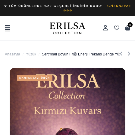
✨ TÜM ÜRÜNLERDE %20 GEÇERLI İNDIRIM KODU:
ERILSA2026
✨✨✨
0
Anasayfa
/
Yüzük
/
Sertifikalı Boyun Fıtığı Enerji Frekans Denge Yüzüğü – K
KAMPANYALI ÜRÜN