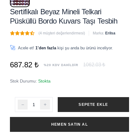
Sertifikalı Beyaz Mineli Telkari
Püsküllü Bordo Kuvars Taşı Tesbih
(4 müşteri değerlendirmesi)
Marka:
Erilsa
🔥
3 adet
son 1 saat içinde satıldı
🚀
Acele et!
1’den fazla
kişi şu anda bu ürünü inceliyor.
687.82 ₺
1062.03 ₺
%20 KDV DAHİLDİR
Stok Durumu:
Stokta
SEPETE EKLE
HEMEN SATIN AL