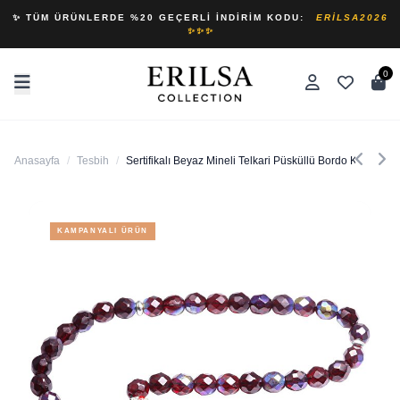
✨ TÜM ÜRÜNLERDE %20 GEÇERLI İNDIRIM KODU:
ERILSA2026
✨✨✨
0
Anasayfa
/
Tesbih
/
Sertifikalı Beyaz Mineli Telkari Püsküllü Bordo Kuvars Ta
KAMPANYALI ÜRÜN