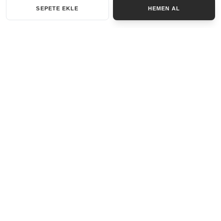
SEPETE EKLE
HEMEN AL
KATEGORILER
AKSESUAR SET
ANAHTARLIK
BILEKLIK
GENEL
KOLYE