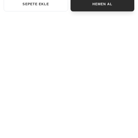
SEPETE EKLE
HEMEN AL
KATEGORILER
AKSESUAR SET
ANAHTARLIK
BILEKLIK
GENEL
KOLYE