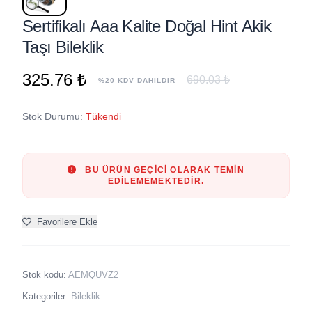
Sertifikalı Aaa Kalite Doğal Hint Akik
Taşı Bileklik
325.76 ₺
690.03 ₺
%20 KDV DAHİLDİR
Stok Durumu:
Tükendi
BU ÜRÜN GEÇICI OLARAK TEMIN
EDILEMEMEKTEDIR.
Favorilere Ekle
Stok kodu:
AEMQUVZ2
Kategoriler:
Bileklik