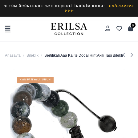
✨ TÜM ÜRÜNLERDE %20 GEÇERLI İNDIRIM KODU:
ERILSA2026
✨✨✨
0
Anasayfa
/
Bileklik
/
Sertifikalı Aaa Kalite Doğal Hint Akik Taşı Bileklik
KAMPANYALI ÜRÜN