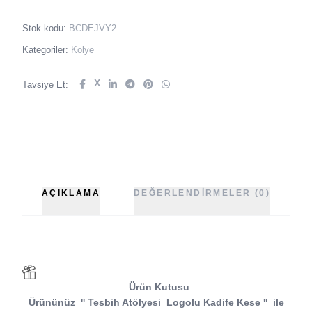
Stok kodu:
BCDEJVY2
Kategoriler:
Kolye
X
Tavsiye Et:
AÇIKLAMA
DEĞERLENDIRMELER (0)
Ürün Kutusu
Ürününüz
''
Tesbih Atölyesi
Logolu Kadife Kese
''
ile