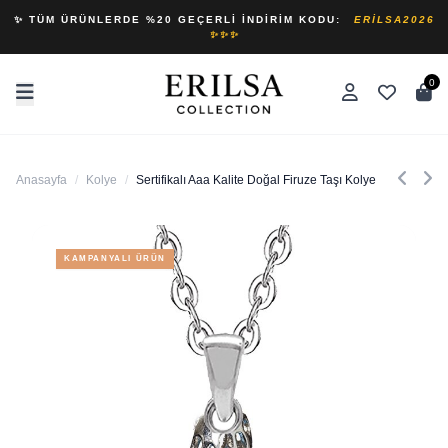
✨ TÜM ÜRÜNLERDE %20 GEÇERLI İNDIRIM KODU:
ERILSA2026
✨✨✨
0
Anasayfa
/
Kolye
/
Sertifikalı Aaa Kalite Doğal Firuze Taşı Kolye
KAMPANYALI ÜRÜN