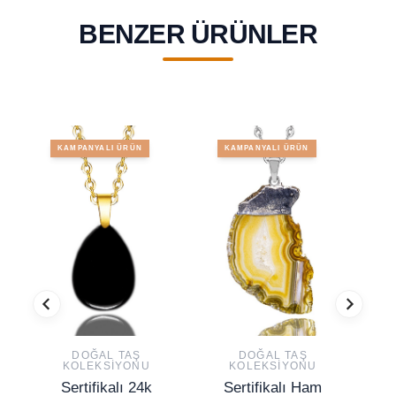
BENZER ÜRÜNLER
KAMPANYALI ÜRÜN
KAMPANYALI ÜRÜN
DOĞAL TAŞ
DOĞAL TAŞ
KOLEKSIYONU
KOLEKSIYONU
Sertifikalı 24k
Sertifikalı Ham
S