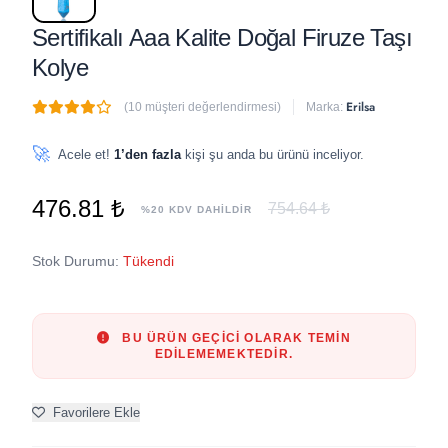
Sertifikalı Aaa Kalite Doğal Firuze Taşı
Kolye
Erilsa
(10 müşteri değerlendirmesi)
Marka:
🔥
4 adet
son 1 saat içinde satıldı
🚀
Acele et!
1’den fazla
kişi şu anda bu ürünü inceliyor.
476.81 ₺
754.64 ₺
%20 KDV DAHİLDİR
Stok Durumu:
Tükendi
BU ÜRÜN GEÇICI OLARAK TEMIN
EDILEMEMEKTEDIR.
Favorilere Ekle