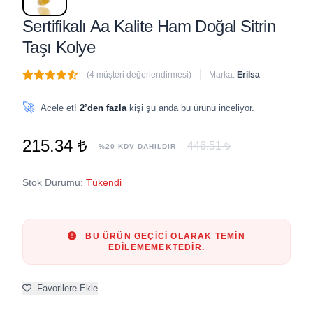
Sertifikalı Aa Kalite Ham Doğal Sitrin
Taşı Kolye
(4 müşteri değerlendirmesi)
Marka:
Erilsa
🔥
3 adet
son 1 saat içinde satıldı
🚀
Acele et!
2’den fazla
kişi şu anda bu ürünü inceliyor.
215.34 ₺
446.51 ₺
%20 KDV DAHİLDİR
Stok Durumu:
Tükendi
BU ÜRÜN GEÇICI OLARAK TEMIN
EDILEMEMEKTEDIR.
Favorilere Ekle