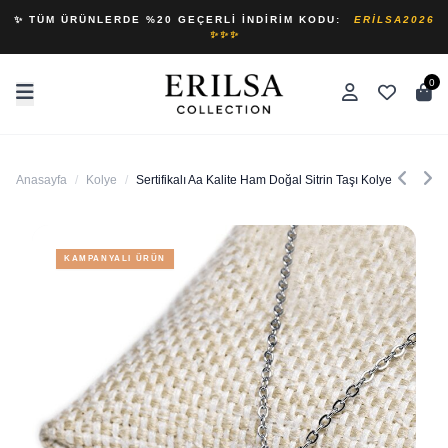
✨ TÜM ÜRÜNLERDE %20 GEÇERLI İNDIRIM KODU:
ERILSA2026
✨✨✨
0
Anasayfa
/
Kolye
/
Sertifikalı Aa Kalite Ham Doğal Sitrin Taşı Kolye
KAMPANYALI ÜRÜN