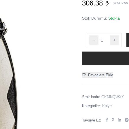
306.38 ₺
%20 KDV
Stok Durumu:
Stokta
Favorilere Ekle
Stok kodu:
GKMNQWXY
Kategoriler:
Kolye
X
Tavsiye Et: