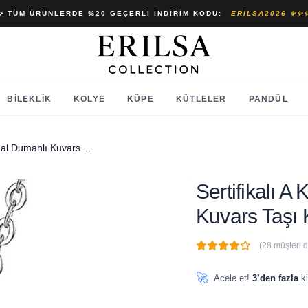
✨ TÜM ÜRÜNLERDE %20 GEÇERLI İNDIRIM KODU:
ERILSA2026 ✨✨
BILEKLIK
KOLYE
KÜPE
KÜTLELER
PANDÜL
Sertifikalı A Kalite Fasetli Doğal Dumanlı Kuvars Taşı Kolye
Sertifikalı A
Kuvars Taşı 
(28 müşteri 
🔥
4 adet
son 1 saat içinde
🚀
Acele et!
3’den fazla
ki