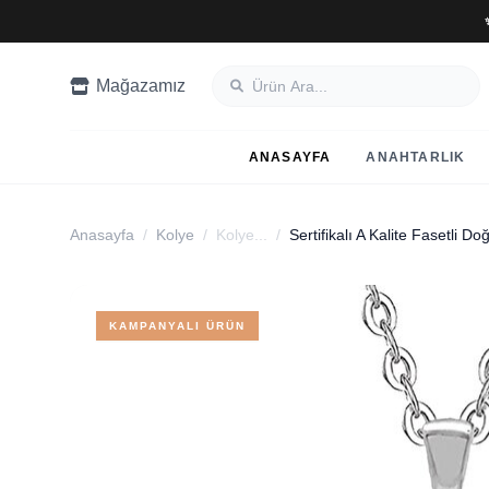
Mağazamız
ANASAYFA
ANAHTARLIK
Anasayfa
/
Kolye
/
Kolye...
/
KAMPANYALI ÜRÜN