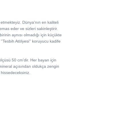
etmekteyiz. Dünya'nın en kaliteli
emas eder ve sizleri sakinleştirir.
birbirinin aynısı olmadığı için küçükte
. ''Tesbih Atölyesi'' koruyucu kadife
ölçüsü 50 cm'dir. Her bayan için
k, mineral açısından oldukça zengin
e hissedeceksiniz.