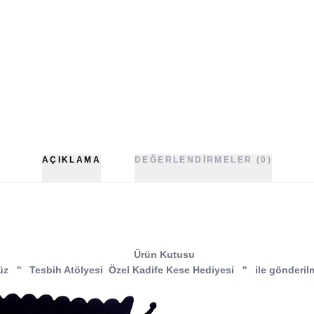
AÇIKLAMA
DEĞERLENDIRMELER (0)
Ürün Kutusu
üz
''
Tesbih Atölyesi
Özel Kadife Kese Hediyesi
''
ile gönderil