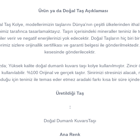
Ürün ya da Doğal Taş Açıklaması
Taş Kolye, modellerimizin taşlarını Dünya'nın çeşitli ülkelerinden ithal 
imiz tarafınca tasarlamaktayız. Taşın içerisindeki mineraller teniniz ile t
erjiler verir ve negatif enerjilerinizi yok edecektir. Doğal Taşların hiç biri 
lerimiz sizlere orijinallik sertifikası ve garanti belgesi ile gönderilmektedir
kesesinde gönderilecektir.
a; Yüksek kalite doğal dumanlı kuvars taşı kolye kullanılmıştır. Zincir 
kullanılabilir. %100 Orijinal ve gerçek taştır. Sinirinizi stresinizi alaca
duğu için teniniz ile temas eder etmez aradaki farkı kısa bir süre içind
Üretildiği Taş
:
Doğal Dumanlı KuvarsTaşı
Ana Renk