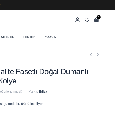
✨
0
SETLER
TESBIH
YÜZÜK
 Kalite Fasetli Doğal Dumanlı
Kolye
değerlendirmesi)
Marka:
Erilsa
 satıldı
şi şu anda bu ürünü inceliyor.