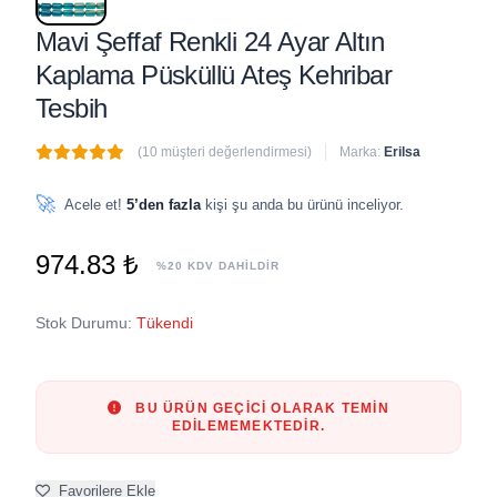
Mavi Şeffaf Renkli 24 Ayar Altın
Kaplama Püsküllü Ateş Kehribar
Tesbih
(10 müşteri değerlendirmesi)
Marka:
Erilsa
🔥
5 adet
son 1 saat içinde satıldı
🚀
Acele et!
5’den fazla
kişi şu anda bu ürünü inceliyor.
974.83 ₺
%20 KDV DAHİLDİR
Stok Durumu:
Tükendi
BU ÜRÜN GEÇICI OLARAK TEMIN
EDILEMEMEKTEDIR.
Favorilere Ekle