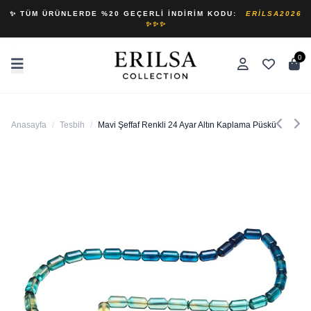
✨ TÜM ÜRÜNLERDE %20 GEÇERLI İNDIRIM KODU:
ERILSA2026
✨✨✨
0
Anasayfa
/
Tesbih
/
Mavi Şeffaf Renkli 24 Ayar Altın Kaplama Püsküllü Ateş 