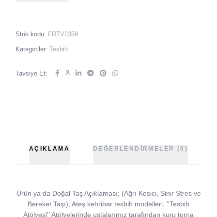
Stok kodu:
FRTV2359
Kategoriler:
Tesbih
X
Tavsiye Et:
AÇIKLAMA
DEĞERLENDIRMELER (0)
Ürün ya da Doğal Taş Açıklaması; (Ağrı Kesici, Sinir Stres ve
Bereket Taşı); Ateş kehribar tesbih modelleri, ''Tesbih
Atölyesi'' Atölyelerinde ustalarımız tarafından kuru torna