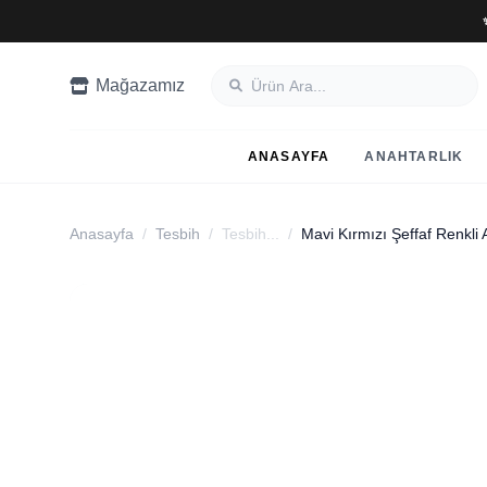
Mağazamız
ANASAYFA
ANAHTARLIK
Anasayfa
/
Tesbih
/
Tesbih...
/
Mavi Kırmızı Şeffaf Renkli 