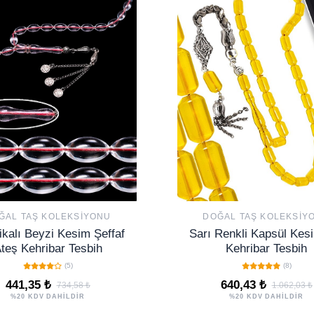
ĞAL TAŞ KOLEKSIYONU
DOĞAL TAŞ KOLEKSIY
fikalı Beyzi Kesim Şeffaf
Sarı Renkli Kapsül Kes
teş Kehribar Tesbih
Kehribar Tesbih
(5)
(8)
441,35 ₺
640,43 ₺
734,58 ₺
1.062,03 ₺
%20 KDV DAHİLDİR
%20 KDV DAHİLDİR