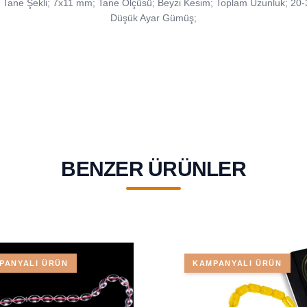
gr; Tane Şekli; 7x11 mm; Tane Ölçüsü; Beyzi Kesim; Toplam Uzunluk; 2
Düşük Ayar Gümüş;
BENZER ÜRÜNLER
PANYALI ÜRÜN
KAMPANYALI ÜRÜN