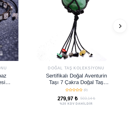
ONU
DOĞAL TAŞ KOLEKSIYONU
paz
Sertifikalı Doğal Aventurin
esim
Taşı 7 Çakra Doğal Taş
nimal
Anahtarlık
(0)
279,97 ₺
503,14 ₺
%20 KDV DAHİLDİR