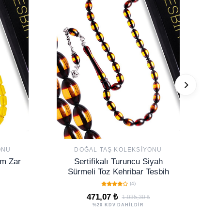
ONU
DOĞAL TAŞ KOLEKSIYONU
im Zar
Sertifikalı Turuncu Siyah
Sürmeli Toz Kehribar Tesbih
(4)
471,07 ₺
1.035,30 ₺
%20 KDV DAHİLDİR