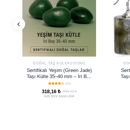
DOĞAL TAŞ KOLEKSIYONU
DO
Sertifikalı Yeşim (Green Jade)
Sert
Taşı Kütle 35–40 mm – İri Boy
Taşı
Şifa ve Huzur Taşı
(10)
318,16 ₺
499,00 ₺
%20 KDV DAHİLDİR