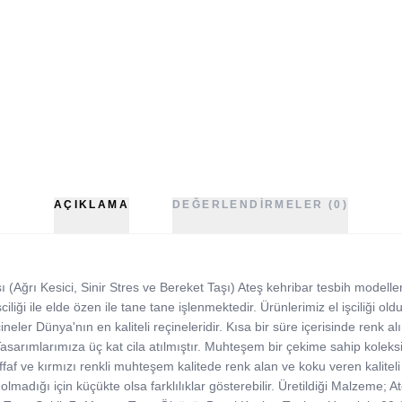
AÇIKLAMA
DEĞERLENDIRMELER (0)
Ağrı Kesici, Sinir Stres ve Bereket Taşı) Ateş kehribar tesbih modelleri,
iliği ile elde özen ile tane tane işlenmektedir. Ürünlerimiz el işciliği oldu
ler Dünya'nın en kaliteli reçineleridir. Kısa bir süre içerisinde renk alır 
. Tasarımlarımıza üç kat cila atılmıştır. Muhteşem bir çekime sahip koleks
faf ve kırmızı renkli muhteşem kalitede renk alan ve koku veren kaliteli 
 olmadığı için küçükte olsa farklılıklar gösterebilir. Üretildiği Malzeme;