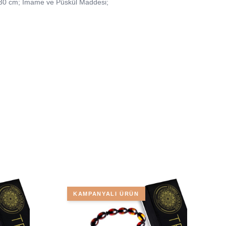
0-30 cm; İmame ve Püskül Maddesi;
KAMPANYALI ÜRÜN