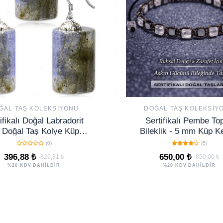
ĞAL TAŞ KOLEKSIYONU
DOĞAL TAŞ KOLEKSIY
ifikalı Doğal Labradorit
Sertifikalı Pembe To
 Doğal Taş Kolye Küpe
Bileklik - 5 mm Küp K
Seti
Terahertz Doğal Taş Mi
(0)
(5)
Ayarlanabilir
396,88 ₺
650,00 ₺
826,31 ₺
850,00 ₺
%20 KDV DAHİLDİR
%20 KDV DAHİLDİR