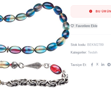
BU ÜRÜN
Favorilere Ekle
Stok kodu:
BEKM2789
Kategoriler:
Tesbih
X
Tavsiye Et: