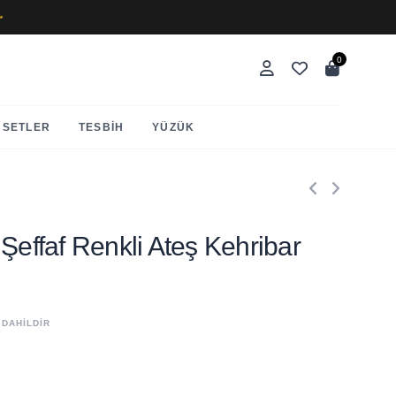
✨
0
SETLER
TESBIH
YÜZÜK
 Şeffaf Renkli Ateş Kehribar
 DAHİLDİR