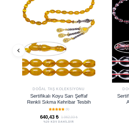
DOĞAL TAŞ KOLEKSIYONU
DO
Sertifikalı Koyu Sarı Şeffaf
Serti
Renkli Sıkma Kehribar Tesbih
A
(1)
640,43 ₺
1.062,03 ₺
%20 KDV DAHİLDİR