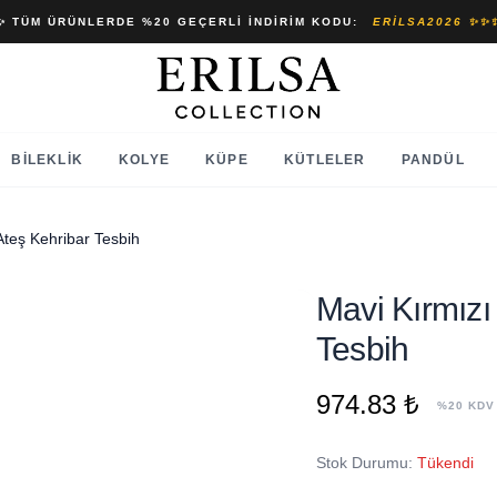
✨ TÜM ÜRÜNLERDE %20 GEÇERLI İNDIRIM KODU:
ERILSA2026 ✨✨
BILEKLIK
KOLYE
KÜPE
KÜTLELER
PANDÜL
Ateş Kehribar Tesbih
Mavi Kırmızı
Tesbih
974.83 ₺
%20 KDV
Stok Durumu:
Tükendi